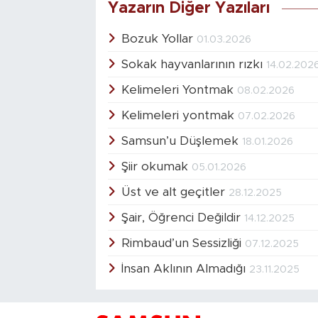
Yazarın Diğer Yazıları
Bozuk Yollar
01.03.2026
Sokak hayvanlarının rızkı
14.02.202
Kelimeleri Yontmak
08.02.2026
Kelimeleri yontmak
07.02.2026
Samsun’u Düşlemek
18.01.2026
Şiir okumak
05.01.2026
Üst ve alt geçitler
28.12.2025
Şair, Öğrenci Değildir
14.12.2025
Rimbaud’un Sessizliği
07.12.2025
İnsan Aklının Almadığı
23.11.2025