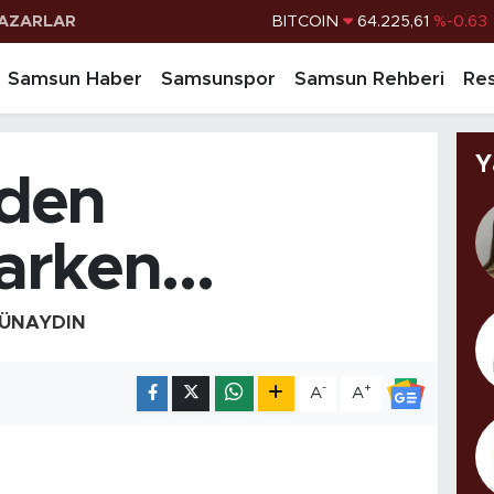
AZARLAR
BITCOIN
64.225,61
%-0.63
DOLAR
47,6704
%0
Samsun Haber
Samsunspor
Samsun Rehberi
Res
EURO
55,0406
%-0.08
STERLİN
64,2143
%0
Y
iden
G.ALTIN
6510.40
%0.45
BİST100
13.799
%70
larken…
GÜNAYDIN
-
+
A
A