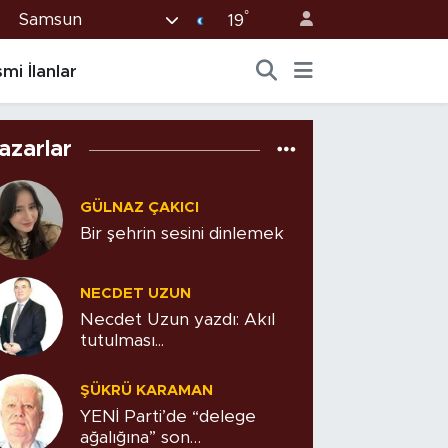
°
Samsun
19
mi İlanlar
azarlar
GÜLNAZ ÇAKICI
Bir şehrin sesini dinlemek
NECDET UZUN
Necdet Uzun yazdı: Akıl
tutulması...
ŞÜKRÜ KARAMAN
YENİ Parti’de “delege
ağalığına” son…