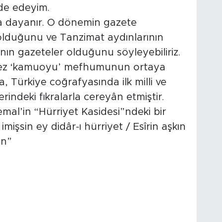
de edeyim.
t’a dayanır. O dönemin gazete
 olduğunu ve Tanzimat aydınlarının
rânın gazeteler olduğunu söyleyebiliriz.
 kez ‘kamuoyu’ mefhumunun ortaya
a, Türkiye coğrafyasında ilk milli ve
indeki fıkralarla cereyân etmiştir.
emal’in “Hürriyet Kasidesi”ndeki bir
imişsin ey didâr-ı hürriyet / Esîrin aşkın
en”