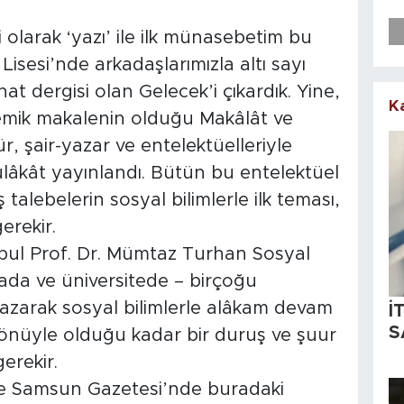
si olarak ‘yazı’ ile ilk münasebetim bu
Lisesi’nde arkadaşlarımızla altı sayı
at dergisi olan Gelecek’i çıkardık. Yine,
K
demik makalenin olduğu Makâlât ve
, şair-yazar ve entelektüelleriyle
ülâkât yayınlandı. Bütün bu entelektüel
ş talebelerin sosyal bilimlerle ilk teması,
erekir.
bul Prof. Dr. Mümtaz Turhan Sosyal
rada ve üniversitede – birçoğu
azarak sosyal bilimlerle alâkam devam
İ
S
mi yönüyle olduğu kadar bir duruş ve şuur
erekir.
e Samsun Gazetesi’nde buradaki