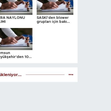
ERA NAYLONU
SASKİ'den blower
IMI
grupları için bakım
ihalesi
amsun
yükşehir'den 10
 yeri satış ihalesi
kleniyor...