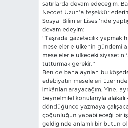
satırlarda devam edeceğim. Ban
Necdet Uzun’a teşekkür ederim.
Sosyal Bilimler Lisesi’nde yapt
devam edeyim:
“Taşrada gazetecilik yapmak 
meselelerle ülkenin gündemi ara
meselelerle ülkedeki siyasetin 
tutturmak gerekir.”
Ben de bana ayrılan bu köşede;
edebiyatın meseleleri üzerin
imkânları arayacağım. Yine, ayn
beynelmilel konularıyla alâkal
döndüğünce yazmaya çalışacağı
çoğunluğun yapabileceği bir işt
geldiğinde anlamlı bir bütün ol