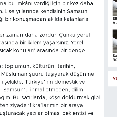
a bu imkânı verdiği için bir kez daha
 Lise yıllarında kendisinin Samsun
ığı bir konuşmadan akılda kalanlarla
S
AL
her zaman daha zordur. Çünkü yerel
sında bir ikilem yaşarsınız. Yerel
‘sıcak konuları’ arasında bir denge
S
Bü
iş
 toplumun, kültürün, tarihin,
de Müslüman şuuru taşıyarak düşünme
Yü
ı şekilde, Türkiye’nin domestik ve
ı – Samsun’u ihmâl etmeden, dilim
m. Bu satırlarda, köşe doldurmak gibi
en ziyade ‘fıkra’larımın bir araya
uşturacak yazılar olması beklentisi ve