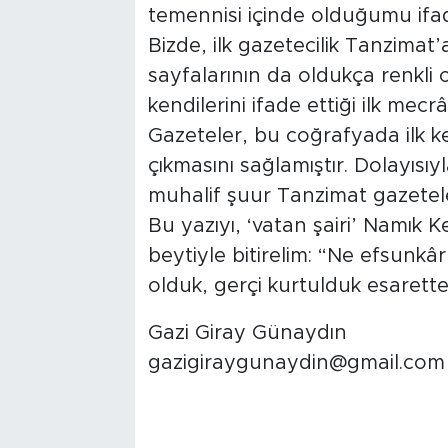
temennisi içinde olduğumu ifa
Bizde, ilk gazetecilik Tanzima
sayfalarının da oldukça renkli
kendilerini ifade ettiği ilk mec
Gazeteler, bu coğrafyada ilk
çıkmasını sağlamıştır. Dolayısıyl
muhalif şuur Tanzimat gazeteler
Bu yazıyı, ‘vatan şairi’ Namık K
beytiyle bitirelim: “Ne efsunkâr 
olduk, gerçi kurtulduk esarett
Gazi Giray Günaydın
gazigiraygunaydin@gmail.com