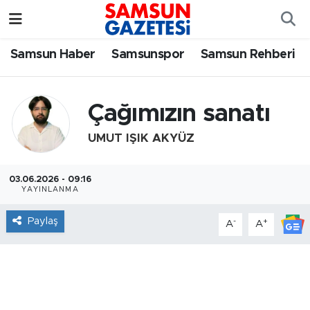
Samsun Haber
Samsun Nöbetçi Eczaneler
Samsun Haber
Samsunspor
Samsun Rehberi
Samsunspor
Samsun Hava Durumu
Çağımızın sanatı
Samsun Rehberi
SAMSUN Namaz Vakitleri
UMUT IŞIK AKYÜZ
Resmi İlanlar
Samsun Trafik Yoğunluk Haritası
03.06.2026 - 09:16
YAYINLANMA
Süper Lig Puan Durumu ve Fikstür
Paylaş
-
+
A
A
Tüm Manşetler
Son Dakika Haberleri
Haber Arşivi