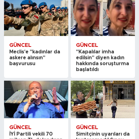
GÜNCEL
GÜNCEL
Meclis'e "kadınlar da
"Kapalılar imha
askere alınsın"
edilsin" diyen kadın
başvurusu
hakkında soruşturma
başlatıldı
GÜNCEL
GÜNCEL
İYİ Partili vekili 70
Simitçinin uyarıları da