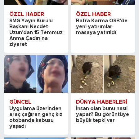
ÖZEL HABER
ÖZEL HABER
SMG Yayın Kurulu
Bafra Karma OSB'de
Başkanı Necdet
yeni yatırımlar
Uzun'dan 15 Temmuz
masaya yatırıldı
Anma Çadırı'na
ziyaret
GÜNCEL
DÜNYA HABERLERI
Uygulama üzerinden
İnsan olan bunu nasıl
araç çağıran genç kız
yapar? Bu görüntüye
otobanda kabusu
büyük tepki var
yaşadı