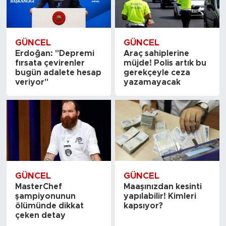
GÜNCEL
GÜNCEL
Erdoğan: "Depremi
Araç sahiplerine
fırsata çevirenler
müjde! Polis artık bu
bugün adalete hesap
gerekçeyle ceza
veriyor"
yazamayacak
GÜNCEL
GÜNCEL
MasterChef
Maaşınızdan kesinti
şampiyonunun
yapılabilir! Kimleri
ölümünde dikkat
kapsıyor?
çeken detay