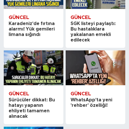
GÜNCEL
GÜNCEL
Karadeniz'de fırtına
SGK listeyi paylaştı:
alarmı! Yük gemileri
Bu hastalıklara
limana sığındı
yakalanan emekli
edilecek
GÜNCEL
GÜNCEL
Sürücüler dikkat: Bu
WhatsApp'ta yeni
hatayı yapanın
'rehber' özelliği!
ehliyeti tamamen
alınacak