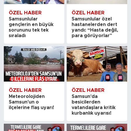
ÖZEL HABER
ÖZEL HABER
Samsunlular
Samsunlular özel
gençlerin en büyük
hastanelerden dert
sorununu tek tek
yandı: “Hasta değil,
sıraladı
para görüyorlar"
ÖZEL HABER
ÖZEL HABER
Meteorolojiden
Samsun'da
Samsun'un o
besicilerden
ilçelerine flaş uyarı!
vatandaşlara kritik
kurbanlık uyarısı!