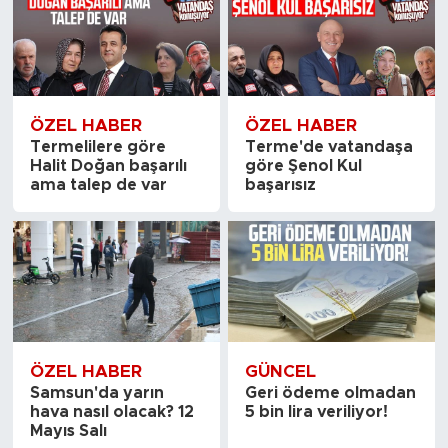
ÖZEL HABER
ÖZEL HABER
Termelilere göre
Terme'de vatandaşa
Halit Doğan başarılı
göre Şenol Kul
ama talep de var
başarısız
ÖZEL HABER
GÜNCEL
Samsun'da yarın
Geri ödeme olmadan
hava nasıl olacak? 12
5 bin lira veriliyor!
Mayıs Salı