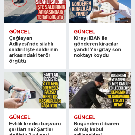
GÜNCEL
GÜNCEL
Çağlayan
Kirayı IBAN ile
Adliyesi'nde silahlı
gönderen kiracılar
saldırı! İşte saldırının
yandı! Yargıtay son
arkasındaki terör
noktayı koydu
örgütü
GÜNCEL
GÜNCEL
Evlilik kredisi başvuru
Bugünden itibaren
şartları ne? Şartlar
ölmüş kabul