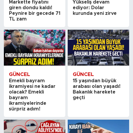
Markette fiyatını
Yükseliş devam
giren dondu kaldı!
ediyor: Dolar
Peynire bir gecede 71
kurunda yeni zirve
TL zam
GÜNCEL
GÜNCEL
Emekli bayram
15 yaşından büyük
ikramiyesi ne kadar
arabası olan yaşadı!
olacak? Emekli
Bakanlık harekete
bayram
geçti
ikramiyelerinde
sürpriz adım!