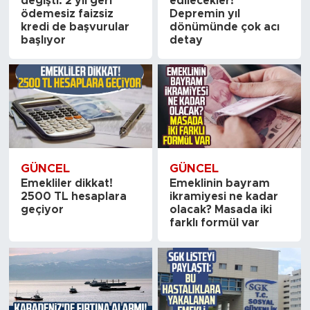
değişti: 2 yıl geri
edilecekler!
ödemesiz faizsiz
Depremin yıl
kredi de başvurular
dönümünde çok acı
başlıyor
detay
GÜNCEL
GÜNCEL
Emekliler dikkat!
Emeklinin bayram
2500 TL hesaplara
ikramiyesi ne kadar
geçiyor
olacak? Masada iki
farklı formül var