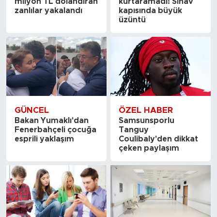
milyon TL dolandıran
kurtaramadı! Sınav
zanlılar yakalandı
kapısında büyük
üzüntü
GÜNCEL
ÖZEL HABER
Bakan Yumaklı'dan
Samsunsporlu
Fenerbahçeli çocuğa
Tanguy
esprili yaklaşım
Coulibaly'den dikkat
çeken paylaşım