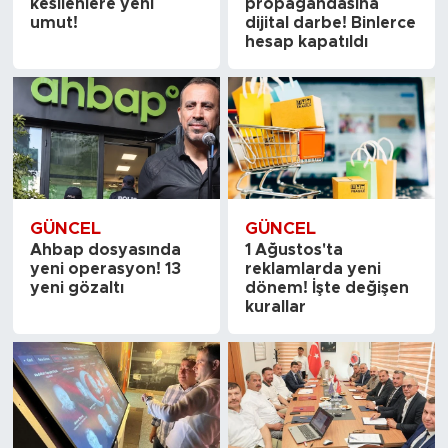
kesilenlere yeni
propagandasına
umut!
dijital darbe! Binlerce
hesap kapatıldı
GÜNCEL
GÜNCEL
Ahbap dosyasında
1 Ağustos'ta
yeni operasyon! 13
reklamlarda yeni
yeni gözaltı
dönem! İşte değişen
kurallar