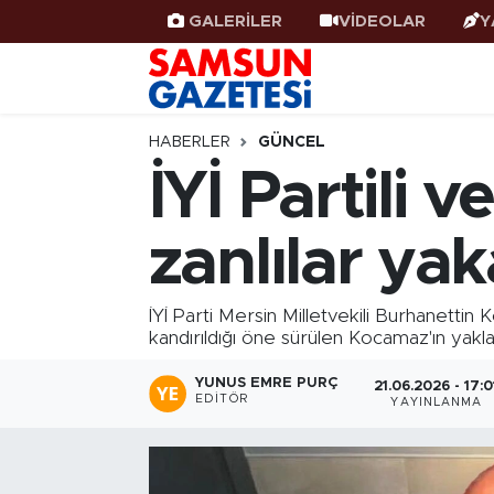
GALERİLER
VİDEOLAR
Y
Samsun Haber
Samsun Nöbetçi Eczaneler
Samsunspor
Samsun Hava Durumu
HABERLER
GÜNCEL
İYİ Partili 
Samsun Rehberi
SAMSUN Namaz Vakitleri
zanlılar yak
Resmi İlanlar
Samsun Trafik Yoğunluk Haritası
Süper Lig Puan Durumu ve Fikstür
İYİ Parti Mersin Milletvekili Burhanettin
kandırıldığı öne sürülen Kocamaz'ın yakla
Tüm Manşetler
YUNUS EMRE PURÇ
21.06.2026 - 17:0
EDITÖR
YAYINLANMA
Son Dakika Haberleri
Haber Arşivi