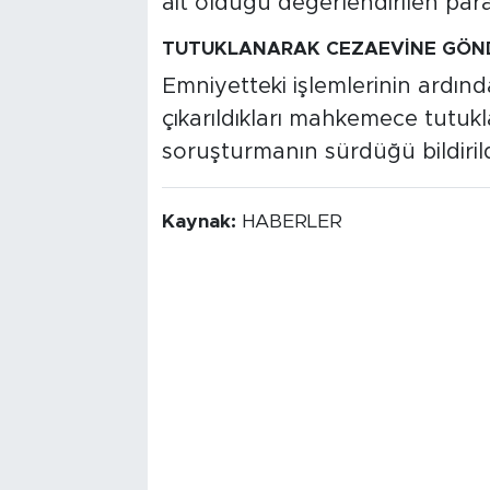
ait olduğu değerlendirilen para v
TUTUKLANARAK CEZAEVİNE GÖND
Emniyetteki işlemlerinin ardınd
çıkarıldıkları mahkemece tutukla
soruşturmanın sürdüğü bildirild
Kaynak:
HABERLER