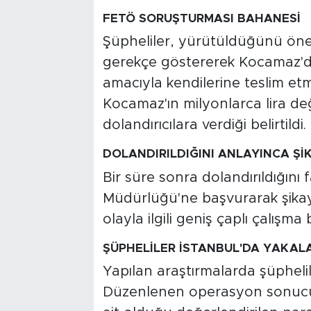
FETÖ SORUŞTURMASI BAHANESİ
Şüpheliler, yürütüldüğünü öne 
gerekçe göstererek Kocamaz'da
amacıyla kendilerine teslim etme
Kocamaz'ın milyonlarca lira değ
dolandırıcılara verdiği belirtildi.
DOLANDIRILDIĞINI ANLAYINCA Şİ
Bir süre sonra dolandırıldığın
Müdürlüğü'ne başvurarak şikaye
olayla ilgili geniş çaplı çalışma b
ŞÜPHELİLER İSTANBUL'DA YAKAL
Yapılan araştırmalarda şüpheliler
Düzenlenen operasyon sonucun