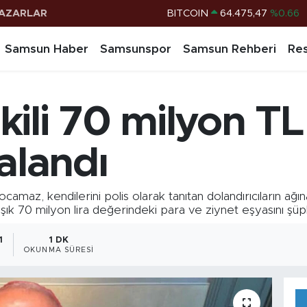
AZARLAR
DOLAR
47,5986
%0.06
EURO
55,0700
%0.1
Samsun Haber
Samsunspor
Samsun Rehberi
Res
STERLİN
64,2438
%0.21
G.ALTIN
6518.23
%0.39
vekili 70 milyon T
BİST100
13.703
%0
BITCOIN
64.475,47
%0.66
alandı
 Kocamaz, kendilerini polis olarak tanıtan dolandırıcıların 
şık 70 milyon lira değerindeki para ve ziynet eşyasını şüphe
1
1 DK
OKUNMA SÜRESI