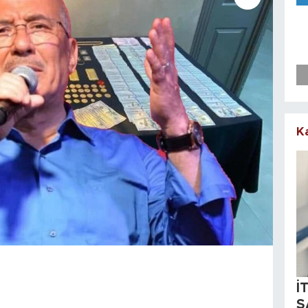
K
İ
S