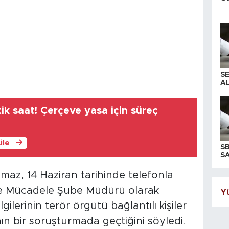
S
AL
itik saat! Çerçeve yasa için süreç
üle
S
SA
az, 14 Haziran tarihinde telefonla
rle Mücadele Şube Müdürü olarak
Yü
lgilerinin terör örgütü bağlantılı kişiler
nın bir soruşturmada geçtiğini söyledi.