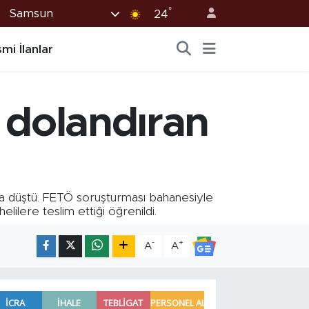
°
Samsun
24
mi İlanlar
L dolandıran
ağına düştü. FETÖ soruşturması bahanesiyle
lilere teslim ettiği öğrenildi.
-
+
A
A