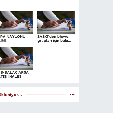
ERA NAYLONU
SASKİ'den blower
IMI
grupları için bakım
ihalesi
BB-BALAÇ ARSA
TIŞI İHALESİ
kleniyor...