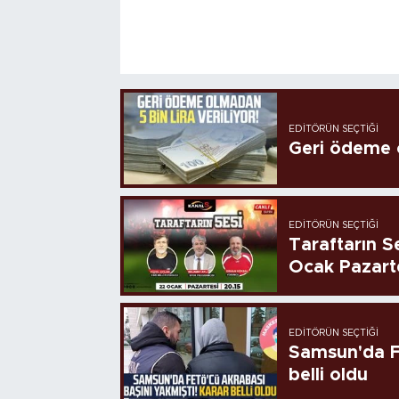
EDITÖRÜN SEÇTIĞI
Geri ödeme o
EDITÖRÜN SEÇTIĞI
Taraftarın Se
Ocak Pazart
EDITÖRÜN SEÇTIĞI
Samsun'da FE
belli oldu