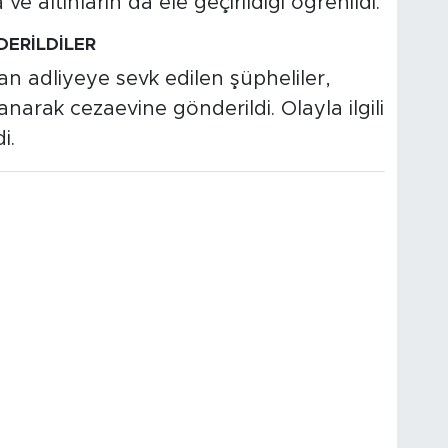
e altınların da ele geçirildiği öğrenildi.
ERİLDİLER
an adliyeye sevk edilen şüpheliler,
narak cezaevine gönderildi. Olayla ilgili
i.