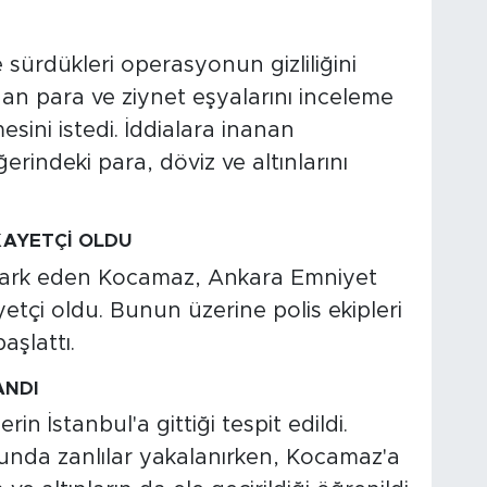
sürdükleri operasyonun gizliliğini
n para ve ziynet eşyalarını inceleme
sini istedi. İddialara inanan
erindeki para, döviz ve altınlarını
KAYETÇİ OLDU
ı fark eden Kocamaz, Ankara Emniyet
tçi oldu. Bunun üzerine polis ekipleri
aşlattı.
ANDI
in İstanbul'a gittiği tespit edildi.
da zanlılar yakalanırken, Kocamaz'a