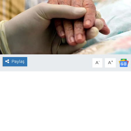
Paylaş
-
+
A
A