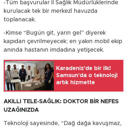
-Tüm başvurular İl Sağlık Müdürlüklerinde
kurulacak tek bir merkezî havuzda
toplanacak.
-Kimse “Bugün git, yarın gel” diyerek
kapıdan çevrilmeyecek; en yakın mobil ekip
anında hastanın imdadına yetişecek.
Karadeniz'de bir ilk!
Samsun'da o teknoloji
artık hizmette
AKILLI TELE-SAĞLIK: DOKTOR BİR NEFES
UZAĞINIZDA
Teknoloji sayesinde, “Dağ dağa kavuşmaz,