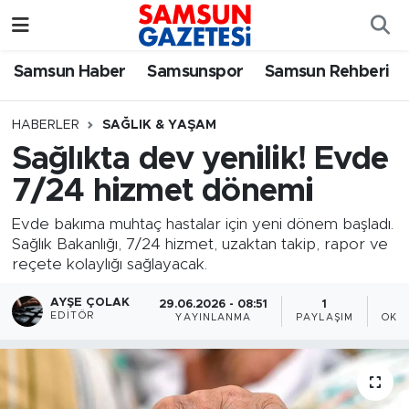
Samsun Haber
Samsun Nöbetçi Eczaneler
Samsun Haber
Samsunspor
Samsun Rehberi
Samsunspor
Samsun Hava Durumu
HABERLER
SAĞLIK & YAŞAM
Sağlıkta dev yenilik! Evde
Samsun Rehberi
SAMSUN Namaz Vakitleri
7/24 hizmet dönemi
Resmi İlanlar
Samsun Trafik Yoğunluk Haritası
Evde bakıma muhtaç hastalar için yeni dönem başladı.
Sağlık Bakanlığı, 7/24 hizmet, uzaktan takip, rapor ve
Süper Lig Puan Durumu ve Fikstür
reçete kolaylığı sağlayacak.
Tüm Manşetler
AYŞE ÇOLAK
29.06.2026 - 08:51
1
EDITÖR
YAYINLANMA
PAYLAŞIM
OKU
Son Dakika Haberleri
Haber Arşivi