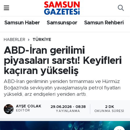
Samsun Haber
Samsun Nöbetçi Eczaneler
Samsun Haber
Samsunspor
Samsun Rehberi
Samsunspor
Samsun Hava Durumu
HABERLER
TÜRKIYE
ABD-İran gerilimi
Samsun Rehberi
SAMSUN Namaz Vakitleri
piyasaları sarstı! Keyifleri
Resmi İlanlar
Samsun Trafik Yoğunluk Haritası
kaçıran yükseliş
Süper Lig Puan Durumu ve Fikstür
ABD-İran geriliminin yeniden tırmanması ve Hürmüz
Boğazı'nda sevkiyatın yavaşlamasıyla petrol fiyatları
yükseldi, arz endişeleri yeniden arttı.
Tüm Manşetler
AYŞE ÇOLAK
29.06.2026 - 08:38
2 DK
Son Dakika Haberleri
EDITÖR
YAYINLANMA
OKUNMA SÜRESI
Haber Arşivi