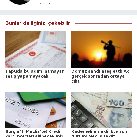
Bunlar da ilginizi çekebilir
Tapuda bu adımı atmayan
Domuz sandı ateş etti! Acı
satış yapamayacak!
gerçek sonradan ortaya
çıktı
Borç affı Meclis'te! Kredi
Kademeli emeklilikte son
kartı borçları silinecek mi?
durum! Meclis teklifi