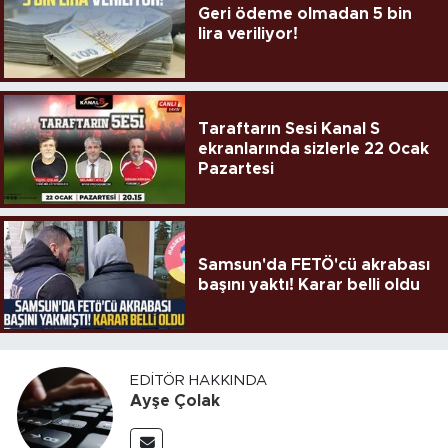
Geri ödeme olmadan 5 bin
lira veriliyor!
Taraftarın Sesi Kanal S
ekranlarında sizlerle 22 Ocak
Pazartesi
Samsun'da FETÖ'cü akrabası
başını yaktı! Karar belli oldu
EDITÖR HAKKINDA
Ayşe Çolak