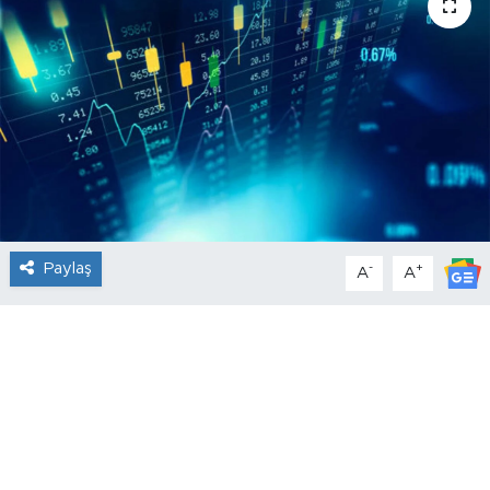
Paylaş
-
+
A
A