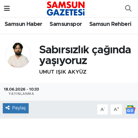
Samsun Haber
Samsun Nöbetçi Eczaneler
Samsun Haber
Samsunspor
Samsun Rehberi
Samsunspor
Samsun Hava Durumu
Sabırsızlık çağında
Samsun Rehberi
SAMSUN Namaz Vakitleri
yaşıyoruz
Resmi İlanlar
Samsun Trafik Yoğunluk Haritası
UMUT IŞIK AKYÜZ
Süper Lig Puan Durumu ve Fikstür
18.06.2026 - 10:33
YAYINLANMA
Tüm Manşetler
Paylaş
-
+
A
A
Son Dakika Haberleri
Haber Arşivi