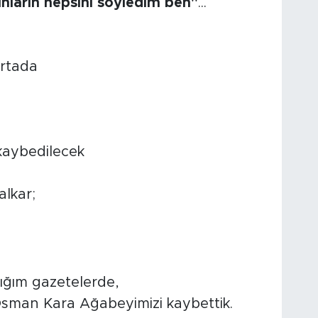
nların hepsini söyledim ben"
...
ortada
kaybedilecek
lkar;
ığım gazetelerde,
z Osman Kara Ağabeyimizi kaybettik.