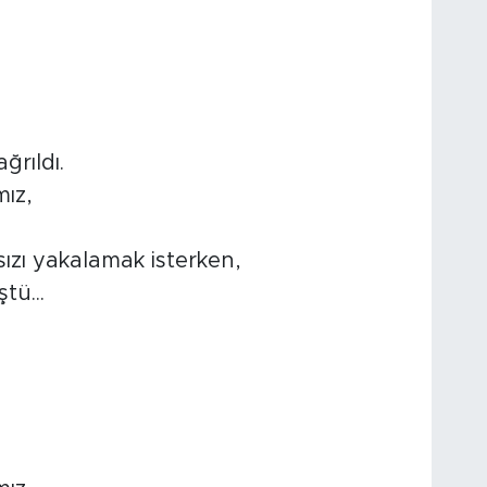
ğrıldı.
mız,
ızı yakalamak isterken,
tü...