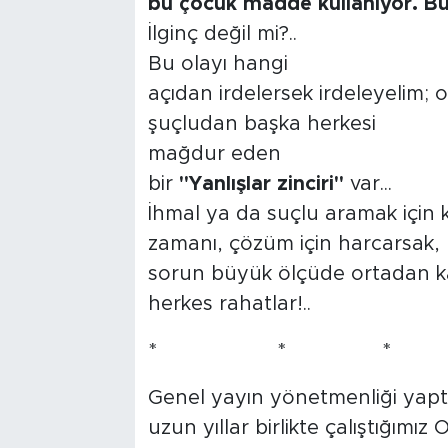
bu çocuk madde kullanıyor. Bu
İlginç değil mi?..
Bu olayı hangi
açıdan irdelersek irdeleyelim; 
şuçludan başka herkesi
mağdur eden
bir
"Yanlışlar zinciri"
var...
İhmal ya da suçlu aramak için 
zamanı, çözüm için harcarsak,
sorun büyük ölçüde ortadan ka
herkes rahatlar!..
* * *
Genel yayın yönetmenliği yapt
uzun yıllar birlikte çalıştığımı