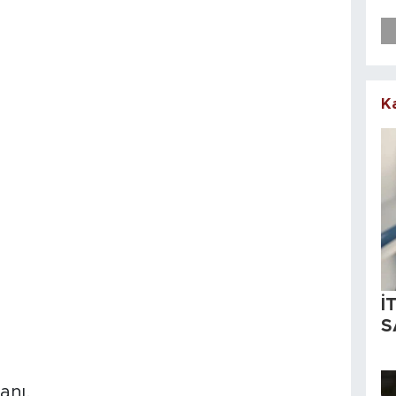
K
İ
S
anı,