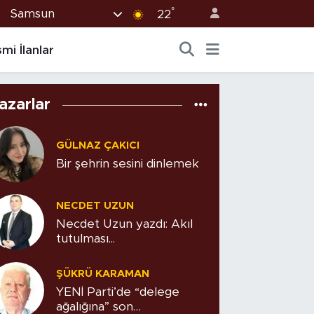
°
Samsun
22
mi İlanlar
azarlar
GÜLNAZ ÇAKICI
Bir şehrin sesini dinlemek
NECDET UZUN
Necdet Uzun yazdı: Akıl
tutulması...
ŞÜKRÜ KARAMAN
YENİ Parti’de “delege
ağalığına” son…