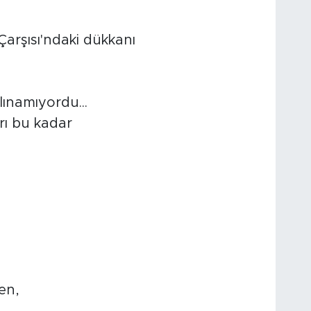
Çarşısı'ndaki dükkanı
ınamıyordu...
rı bu kadar
ken,