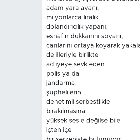
adam yaralayanı,
milyonlarca liralık
dolandırıcılık yapanı,
esnafın dükkanını soyanı,
canlarını ortaya koyarak yakal
delilleriyle birlikte
adliyeye sevk eden
polis ya da
jandarma;
şüphelilerin
denetimli serbestlikle
bırakılmasına
yüksek sesle değilse bile
içten içe
bir serzenişte bulunuyor...