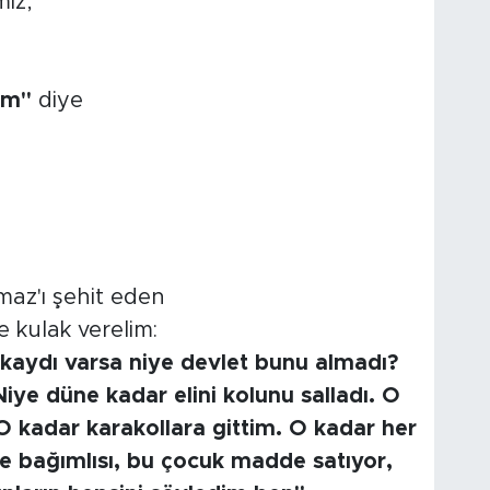
mız,
im"
diye
lmaz'ı şehit eden
e kulak verelim:
aydı varsa niye devlet bunu almadı?
ye düne kadar elini kolunu salladı. O
 kadar karakollara gittim. O kadar her
 bağımlısı, bu çocuk madde satıyor,