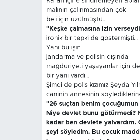
Kararı içine sindiremeyen abla
malının çalınmasından çok
beli için üzülmüştü...
"Keşke çalmasına izin verseyd
ironik bir tepki de göstermişti...
Yani bu işin
jandarma ve polisin dışında
mağduriyeti yaşayanlar için de
bir yanı vardı...
Şimdi de polis kızımız Şeyda Yı
caninin annesinin söylediklerin
"26 suçtan benim çocuğumun k
Niye devlet bunu götürmedi? Ni
kadar ben devlete yalvardım. O
şeyi söyledim. Bu çocuk madde