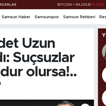
AZARLAR
DOLAR
47,7143
%0.16
EURO
55,0317
%-0.02
Samsun Haber
Samsunspor
Samsun Rehberi
Res
STERLİN
64,2463
%0.07
G.ALTIN
6510.40
%0.45
Y
det Uzun
BİST100
13.799
%70
ı: Suçsuzlar
ur olursa!..
N