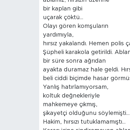
ablamız; hırsızın üzerine
bir kaplan gibi
uçarak çöktü...
Olayı gören komşuların
yardımıyla,
hırsız yakalandı. Hemen polis ça
Şüpheli karakola getirildi. Abla
bir süre sonra ağrıdan
ayakta duramaz hale geldi. Hırs
beli ciddi biçimde hasar görmüş
Yanlış hatırlamıyorsam,
koltuk değnekleriyle
mahkemeye çıkmış,
şikayetçi olduğunu söylemişti...
Hakim, hırsızı tutuklamamıştı...