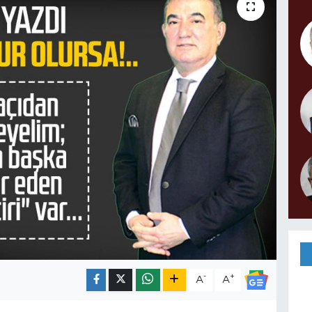
-
+
A
A