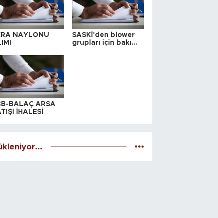
ERA NAYLONU
SASKİ'den blower
IMI
grupları için bakım
ihalesi
BB-BALAÇ ARSA
TIŞI İHALESİ
kleniyor...