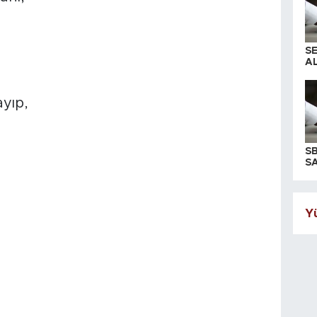
S
AL
ayıp,
S
SA
Yü