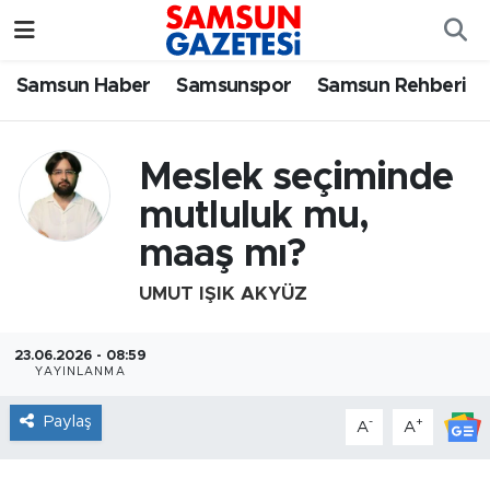
Samsun Haber
Samsun Nöbetçi Eczaneler
Samsun Haber
Samsunspor
Samsun Rehberi
Samsunspor
Samsun Hava Durumu
Meslek seçiminde
Samsun Rehberi
SAMSUN Namaz Vakitleri
mutluluk mu,
maaş mı?
Resmi İlanlar
Samsun Trafik Yoğunluk Haritası
UMUT IŞIK AKYÜZ
Süper Lig Puan Durumu ve Fikstür
23.06.2026 - 08:59
Tüm Manşetler
YAYINLANMA
Son Dakika Haberleri
Paylaş
-
+
A
A
Haber Arşivi