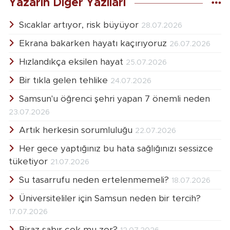
Yazarın Diğer Yazıları
Sıcaklar artıyor, risk büyüyor
28.07.2026
Ekrana bakarken hayatı kaçırıyoruz
26.07.2026
Hızlandıkça eksilen hayat
25.07.2026
Bir tıkla gelen tehlike
24.07.2026
Samsun'u öğrenci şehri yapan 7 önemli neden
23.07.2026
Artık herkesin sorumluluğu
22.07.2026
Her gece yaptığınız bu hata sağlığınızı sessizce
tüketiyor
21.07.2026
Su tasarrufu neden ertelenmemeli?
18.07.2026
Üniversiteliler için Samsun neden bir tercih?
17.07.2026
Biraz sabır çok mu zor?