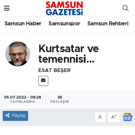
Samsun Haber
Samsun Nöbetçi Eczaneler
Samsun Haber
Samsunspor
Samsun Rehberi
Samsunspor
Samsun Hava Durumu
Kurtsatar ve
Samsun Rehberi
SAMSUN Namaz Vakitleri
temennisi...
Resmi İlanlar
Samsun Trafik Yoğunluk Haritası
ESAT BEŞER
Süper Lig Puan Durumu ve Fikstür
05.07.2022 - 08:28
36
Tüm Manşetler
YAYINLANMA
PAYLAŞIM
Son Dakika Haberleri
Paylaş
-
+
A
A
Haber Arşivi