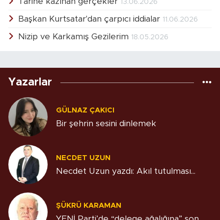
Tarihe kazınan gerçekler
13.06.2026
Başkan Kurtsatar'dan çarpıcı iddialar
11.06.2026
Nizip ve Karkamış Gezilerim
18.05.2026
Yazarlar
GÜLNAZ ÇAKICI
Bir şehrin sesini dinlemek
NECDET UZUN
Necdet Uzun yazdı: Akıl tutulması...
ŞÜKRÜ KARAMAN
YENİ Parti’de “delege ağalığına” son…