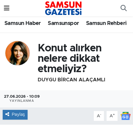
Samsun Haber
Samsun Nöbetçi Eczaneler
Samsun Haber
Samsunspor
Samsun Rehberi
Samsunspor
Samsun Hava Durumu
Konut alırken
Samsun Rehberi
SAMSUN Namaz Vakitleri
nelere dikkat
etmeliyiz?
Resmi İlanlar
Samsun Trafik Yoğunluk Haritası
DUYGU BIRCAN ALAÇAMLI
Süper Lig Puan Durumu ve Fikstür
27.06.2026 - 10:09
Tüm Manşetler
YAYINLANMA
Son Dakika Haberleri
Paylaş
-
+
A
A
Haber Arşivi