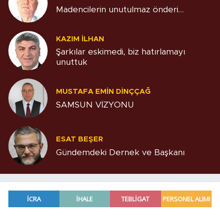
Madencilerin unutulmaz önderi…
KAZIM İLHAN
Şarkılar eskimedi, biz hatırlamayı
unuttuk
MUSTAFA EMIN DINÇÇAĞ
SAMSUN VİZYONU
ESAT BEŞER
Gündemdeki Dernek ve Başkanı