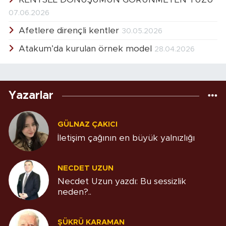
07.06.2026
Afetlere dirençli kentler
30.05.2026
Atakum’da kurulan örnek model
28.04.2026
Yazarlar
GÜLNAZ ÇAKICI
İletişim çağının en büyük yalnızlığı
NECDET UZUN
Necdet Uzun yazdı: Bu sessizlik
neden?..
ŞÜKRÜ KARAMAN