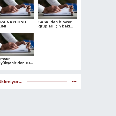
ERA NAYLONU
SASKİ'den blower
IMI
grupları için bakım
ihalesi
amsun
yükşehir'den 10
 yeri satış ihalesi
kleniyor...