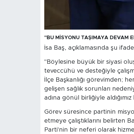
"BU MİSYONU TAŞIMAYA DEVAM E
İsa Baş, açıklamasında şu ifade
"Böylesine büyük bir siyasi olu
teveccühü ve desteğiyle çalı
İlçe Başkanlığı görevimden; he
gelişen sağlık sorunları nedeni
adına gönül birliğiyle aldığımı
Görev süresince partinin misyon
etmeye çalıştıklarını belirten
Parti'nin bir neferi olarak hizm