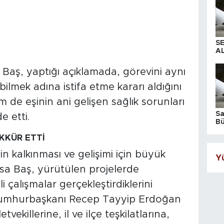
S
AL
 Baş, yaptığı açıklamada, görevini aynı
ilmek adına istifa etme kararı aldığını
m de eşinin ani gelişen sağlık sorunları
S
e etti.
Bü
iş
KKÜR ETTİ
 kalkınması ve gelişimi için büyük
Yü
 İsa Baş, yürütülen projelerde
 çalışmalar gerçekleştirdiklerini
 Cumhurbaşkanı Recep Tayyip Erdoğan
ekillerine, il ve ilçe teşkilatlarına,