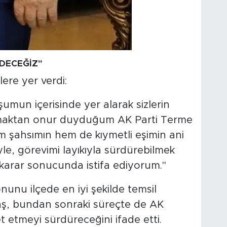
DECEĞİZ"
lere yer verdi:
şumun içerisinde yer alarak sizlerin
şmaktan onur duyduğum AK Parti Terme
m şahsımın hem de kıymetli eşimin ani
yle, görevimi layıkıyla sürdürebilmek
z karar sonucunda istifa ediyorum."
unu ilçede en iyi şekilde temsil
 Baş, bundan sonraki süreçte de AK
et etmeyi sürdüreceğini ifade etti.