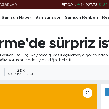
AZARLAR
DOLAR
47,5894
%0.08
EURO
55,0398
%-0.02
Samsun Haber
Samsunspor
Samsun Rehberi
Res
STERLİN
64,1581
%0.16
G.ALTIN
6508.83
%4.44
me'de sürpriz ist
BİST100
13.703
%11
BITCOIN
64.927,78
%1.32
nı İsa Baş, yayımladığı yazılı açıklamayla görevinden istif
ık sorunları nedeniyle aldığını belirtti.
4
2 DK
OKUNMA SÜRESI