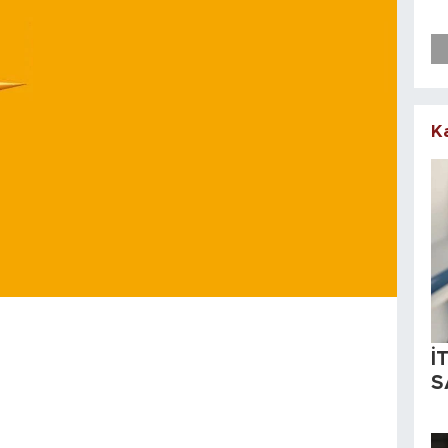
K
İ
S