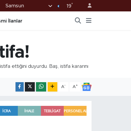
°
Samsun
19
mi İlanlar
ifa!
a ettiğini duyurdu. Baş, istifa kararını
-
+
A
A