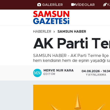
GALERİLER
VİDEOLAR
Y
Samsun Haber
Samsun Nöbetçi Eczaneler
Samsunspor
Samsun Hava Durumu
HABERLER
SAMSUN HABER
AK Parti Ter
Samsun Rehberi
SAMSUN Namaz Vakitleri
SAMSUN HABER - AK Parti Terme İlçe Başka
Resmi İlanlar
Samsun Trafik Yoğunluk Haritası
hem kendisinin hem de eşinin yaşadığı sağl
Süper Lig Puan Durumu ve Fikstür
MERVE NUR KARA
04.06.2026 - 16:3
EDITÖR
YAYINLANMA
Tüm Manşetler
Son Dakika Haberleri
Haber Arşivi