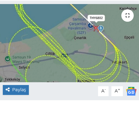
Paylaş
-
+
A
A