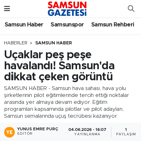
Samsun Haber
Samsun Nöbetçi Eczaneler
Samsun Haber
Samsunspor
Samsun Rehberi
Samsunspor
Samsun Hava Durumu
HABERLER
SAMSUN HABER
Uçaklar peş peşe
Samsun Rehberi
SAMSUN Namaz Vakitleri
havalandı! Samsun'da
Resmi İlanlar
Samsun Trafik Yoğunluk Haritası
dikkat çeken görüntü
Süper Lig Puan Durumu ve Fikstür
SAMSUN HABER - Samsun hava sahası, hava yolu
şirketlerinin pilot eğitimlerinde tercih ettiği noktalar
arasında yer almaya devam ediyor. Eğitim
Tüm Manşetler
programları kapsamında pilotlar ve pilot adayları,
Samsun semalarında uçuş tecrübesi kazanıyor.
Son Dakika Haberleri
YUNUS EMRE PURÇ
04.06.2026 - 16:07
1
EDITÖR
YAYINLANMA
PAYLAŞIM
Haber Arşivi