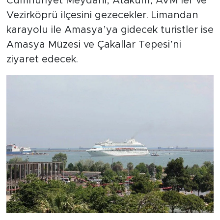
Cumhuriyet Meydanı, Atakum, AVM’ler ve
Vezirköprü ilçesini gezecekler. Limandan
karayolu ile Amasya’ya gidecek turistler ise
Amasya Müzesi ve Çakallar Tepesi’ni
ziyaret edecek.