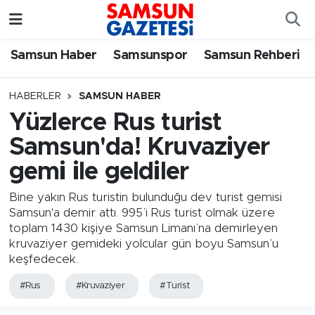
Samsun Haber
Samsun Nöbetçi Eczaneler
Samsun Haber
Samsunspor
Samsun Rehberi
Samsunspor
Samsun Hava Durumu
HABERLER
SAMSUN HABER
Yüzlerce Rus turist
Samsun Rehberi
SAMSUN Namaz Vakitleri
Samsun'da! Kruvaziyer
Resmi İlanlar
Samsun Trafik Yoğunluk Haritası
gemi ile geldiler
Süper Lig Puan Durumu ve Fikstür
Bine yakın Rus turistin bulunduğu dev turist gemisi
Samsun'a demir attı. 995’i Rus turist olmak üzere
toplam 1430 kişiye Samsun Limanı’na demirleyen
Tüm Manşetler
kruvaziyer gemideki yolcular gün boyu Samsun’u
keşfedecek.
Son Dakika Haberleri
#Rus
#Kruvaziyer
#Turist
Haber Arşivi