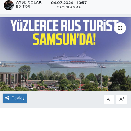
AYŞE ÇOLAK
04.07.2024 - 10:57
EDITÖR
YAYINLANMA
Paylaş
-
+
A
A