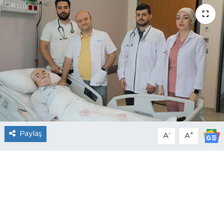
Paylaş
-
+
A
A