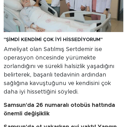
"ŞİMDİ KENDİMİ ÇOK İYİ HİSSEDİYORUM"
Ameliyat olan Satılmış Sertdemir ise
operasyon öncesinde yürümekte
zorlandığını ve sürekli halsizlik yaşadığını
belirterek, başarılı tedavinin ardından
sağlığına kavuştuğunu ve kendisini çok
daha iyi hissettiğini söyledi.
Samsun'da 26 numaralı otobüs hattında
önemli değişiklik
Samsun'da ot yakarken evi yaktı! Yangın