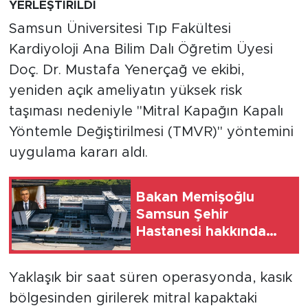
YERLEŞTİRİLDİ
Samsun Üniversitesi Tıp Fakültesi
Kardiyoloji Ana Bilim Dalı Öğretim Üyesi
Doç. Dr. Mustafa Yenerçağ ve ekibi,
yeniden açık ameliyatın yüksek risk
taşıması nedeniyle "Mitral Kapağın Kapalı
Yöntemle Değiştirilmesi (TMVR)" yöntemini
uygulama kararı aldı.
Bakan Memişoğlu
Samsun Şehir
Hastanesi hakkında
konuştu
Yaklaşık bir saat süren operasyonda, kasık
bölgesinden girilerek mitral kapaktaki