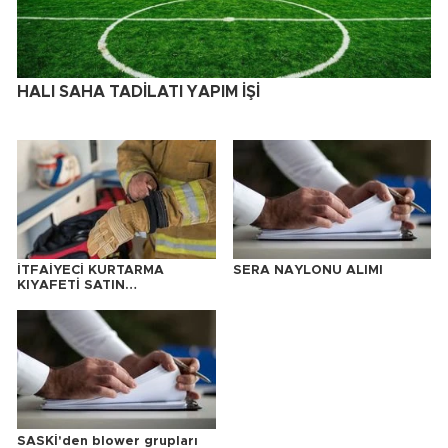
HALI SAHA TADİLATI YAPIM İŞİ
İTFAİYECİ KURTARMA
SERA NAYLONU ALIMI
KIYAFETİ SATIN
ALINACAKTIR
SASKİ'den blower grupları