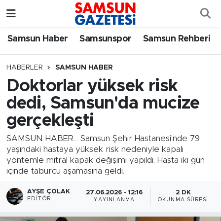
Samsun Haber
Samsun Nöbetçi Eczaneler
Samsun Haber
Samsunspor
Samsun Rehberi
Samsunspor
Samsun Hava Durumu
HABERLER
SAMSUN HABER
Doktorlar yüksek risk
Samsun Rehberi
SAMSUN Namaz Vakitleri
dedi, Samsun'da mucize
Resmi İlanlar
Samsun Trafik Yoğunluk Haritası
gerçekleşti
Süper Lig Puan Durumu ve Fikstür
SAMSUN HABER... Samsun Şehir Hastanesi'nde 79
yaşındaki hastaya yüksek risk nedeniyle kapalı
yöntemle mitral kapak değişimi yapıldı. Hasta iki gün
Tüm Manşetler
içinde taburcu aşamasına geldi.
Son Dakika Haberleri
AYŞE ÇOLAK
27.06.2026 - 12:16
2 DK
EDITÖR
YAYINLANMA
OKUNMA SÜRESI
Haber Arşivi