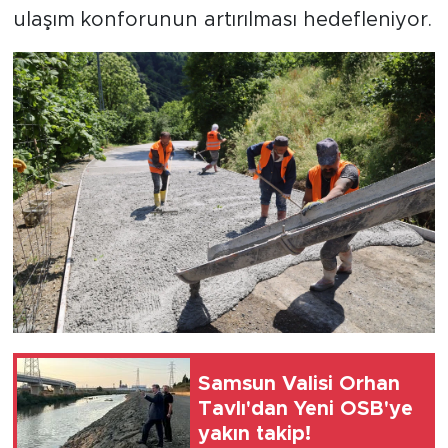
ulaşım konforunun artırılması hedefleniyor.
Samsun Valisi Orhan
Tavlı'dan Yeni OSB'ye
yakın takip!