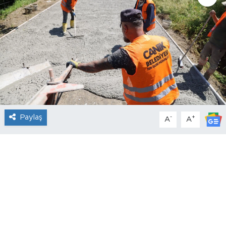
Paylaş
-
+
A
A