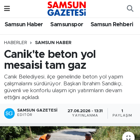
Samsun Haber
Samsun Nöbetçi Eczaneler
Samsun Haber
Samsunspor
Samsun Rehberi
Samsunspor
Samsun Hava Durumu
HABERLER
SAMSUN HABER
Canik'te beton yol
Samsun Rehberi
SAMSUN Namaz Vakitleri
mesaisi tam gaz
Resmi İlanlar
Samsun Trafik Yoğunluk Haritası
Canik Belediyesi, ilçe genelinde beton yol yapım
çalışmalarını sürdürüyor. Başkan İbrahim Sandıkçı,
Süper Lig Puan Durumu ve Fikstür
güvenli ve konforlu ulaşım için yatırımların devam
ettiğini açıkladı.
Tüm Manşetler
SAMSUN GAZETESI
27.06.2026 - 13:31
1
EDITÖR
YAYINLANMA
PAYLAŞIM
Son Dakika Haberleri
Haber Arşivi