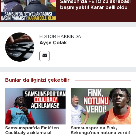
Samsun'da FETÖ'cü akrabası
başını yaktı! Karar belli oldu
EDITÖR HAKKINDA
Ayşe Çolak
Bunlar da ilginizi çekebilir
Samsunspor'da Fink'ten
Samsunspor'da Fink,
Coulibaly açıklaması!
Sekongo'nun notunu verdi!