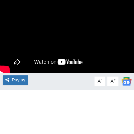
Paylaş
-
+
A
A