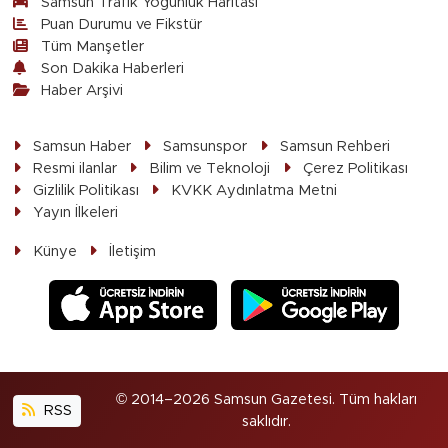
Samsun Trafik Yoğunluk Haritası
Puan Durumu ve Fikstür
Tüm Manşetler
Son Dakika Haberleri
Haber Arşivi
Samsun Haber
Samsunspor
Samsun Rehberi
Resmi ilanlar
Bilim ve Teknoloji
Çerez Politikası
Gizlilik Politikası
KVKK Aydınlatma Metni
Yayın İlkeleri
Künye
İletişim
© 2014–2026 Samsun Gazetesi. Tüm hakları
RSS
saklıdır.