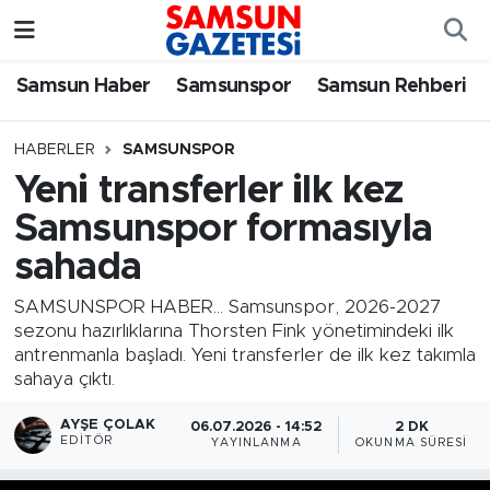
Samsun Haber
Samsun Nöbetçi Eczaneler
Samsun Haber
Samsunspor
Samsun Rehberi
Samsunspor
Samsun Hava Durumu
HABERLER
SAMSUNSPOR
Yeni transferler ilk kez
Samsun Rehberi
SAMSUN Namaz Vakitleri
Samsunspor formasıyla
Resmi İlanlar
Samsun Trafik Yoğunluk Haritası
sahada
Süper Lig Puan Durumu ve Fikstür
SAMSUNSPOR HABER... Samsunspor, 2026-2027
sezonu hazırlıklarına Thorsten Fink yönetimindeki ilk
antrenmanla başladı. Yeni transferler de ilk kez takımla
Tüm Manşetler
sahaya çıktı.
Son Dakika Haberleri
AYŞE ÇOLAK
06.07.2026 - 14:52
2 DK
EDITÖR
YAYINLANMA
OKUNMA SÜRESI
Haber Arşivi