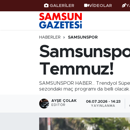
GALERİLER
VİDEOLAR
Y
Samsun Haber
Samsun Nöbetçi Eczaneler
Samsunspor
Samsun Hava Durumu
HABERLER
SAMSUNSPOR
Samsunspor
Samsun Rehberi
SAMSUN Namaz Vakitleri
Temmuz!
Resmi İlanlar
Samsun Trafik Yoğunluk Haritası
Süper Lig Puan Durumu ve Fikstür
SAMSUNSPOR HABER... Trendyol Süper 
sezondaki maç programı da belli olacak.
Tüm Manşetler
AYŞE ÇOLAK
06.07.2026 - 14:23
EDITÖR
YAYINLANMA
Son Dakika Haberleri
Haber Arşivi