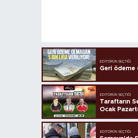
EDITÖRÜN SEÇTIĞI
Geri ödeme o
EDITÖRÜN SEÇTIĞI
Taraftarın Se
Ocak Pazart
EDITÖRÜN SEÇTIĞI