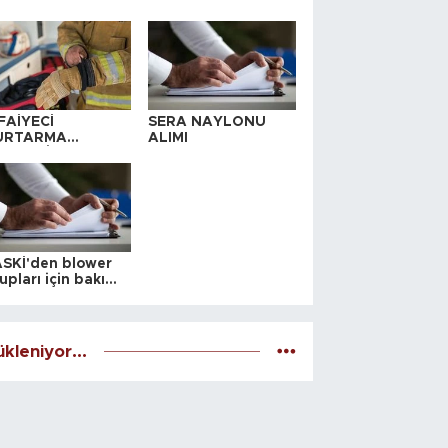
FAİYECİ
SERA NAYLONU
URTARMA
ALIMI
YAFETİ SATIN
LINACAKTIR
SKİ'den blower
upları için bakım
alesi
kleniyor...