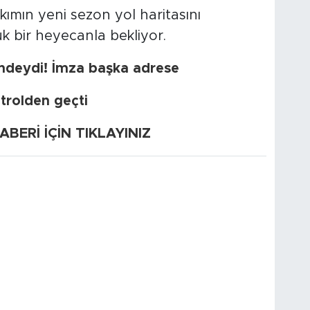
akımın yeni sezon yol haritasını
k bir heyecanla bekliyor.
indeydi! İmza başka adrese
trolden geçti
ERİ İÇİN TIKLAYINIZ