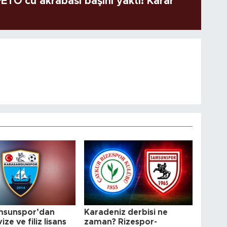
TÖ'cü akrabası başını yaktı! Karar
msunspor’dan
Karadeniz derbisi ne
ize ve filiz lisans
zaman? Rizespor-