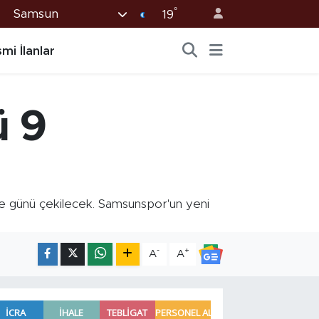
°
Samsun
19
mi İlanlar
ü 9
günü çekilecek. Samsunspor'un yeni
-
+
A
A