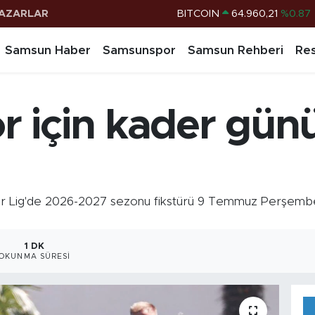
AZARLAR
DOLAR
47,7436
%0.18
EURO
55,2510
%0.32
Samsun Haber
Samsunspor
Samsun Rehberi
Res
STERLİN
64,4811
%0.38
G.ALTIN
6660.55
%0.03
 için kader gün
BİST100
13.779
%-14
BITCOIN
64.960,21
%0.87
Lig'de 2026-2027 sezonu fikstürü 9 Temmuz Perşembe 
1 DK
OKUNMA SÜRESI