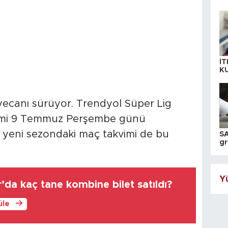
İT
K
KI
A
ecanı sürüyor. Trendyol Süper Lig
kimi 9 Temmuz Perşembe günü
in yeni sezondaki maç takvimi de bu
SA
gr
ih
Yü
da kaç tane kombine bilet satıldı?
üle