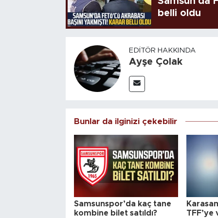
Samsun'da FE
belli oldu
EDITÖR HAKKINDA
Ayşe Çolak
Bunlar da ilginizi çekebilir
Samsunspor’da kaç tane
Karasa
kombine bilet satıldı?
TFF’ye v