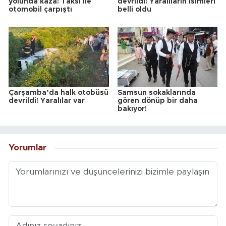
yolunda kaza! Taksi ile
devrildi! Yaralıların isimleri
otomobil çarpıştı
belli oldu
Çarşamba’da halk otobüsü
Samsun sokaklarında
devrildi! Yaralılar var
gören dönüp bir daha
bakıyor!
Yorumlar