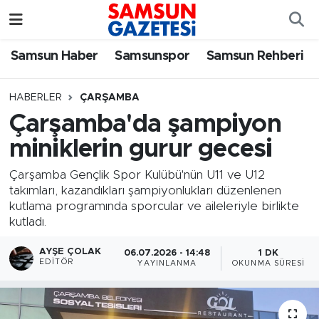
Samsun Haber
Samsun Nöbetçi Eczaneler
Samsun Haber
Samsunspor
Samsun Rehberi
Samsunspor
Samsun Hava Durumu
HABERLER
ÇARŞAMBA
Çarşamba'da şampiyon
Samsun Rehberi
SAMSUN Namaz Vakitleri
miniklerin gurur gecesi
Resmi İlanlar
Samsun Trafik Yoğunluk Haritası
Çarşamba Gençlik Spor Kulübü'nün U11 ve U12
takımları, kazandıkları şampiyonlukları düzenlenen
Süper Lig Puan Durumu ve Fikstür
kutlama programında sporcular ve aileleriyle birlikte
kutladı.
Tüm Manşetler
AYŞE ÇOLAK
06.07.2026 - 14:48
1 DK
EDITÖR
YAYINLANMA
OKUNMA SÜRESI
Son Dakika Haberleri
Haber Arşivi