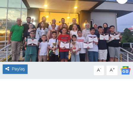
Paylaş
-
+
A
A