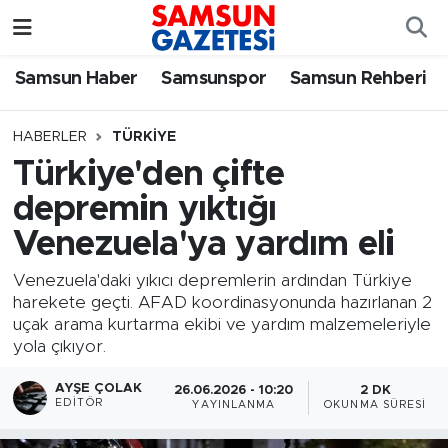
Samsun Haber
Samsun Nöbetçi Eczaneler
Samsun Haber
Samsunspor
Samsun Rehberi
Samsunspor
Samsun Hava Durumu
HABERLER
TÜRKIYE
Türkiye'den çifte
Samsun Rehberi
SAMSUN Namaz Vakitleri
depremin yıktığı
Resmi İlanlar
Samsun Trafik Yoğunluk Haritası
Venezuela'ya yardım eli
Süper Lig Puan Durumu ve Fikstür
Venezuela'daki yıkıcı depremlerin ardından Türkiye
harekete geçti. AFAD koordinasyonunda hazırlanan 2
uçak arama kurtarma ekibi ve yardım malzemeleriyle
Tüm Manşetler
yola çıkıyor.
Son Dakika Haberleri
AYŞE ÇOLAK
26.06.2026 - 10:20
2 DK
EDITÖR
YAYINLANMA
OKUNMA SÜRESI
Haber Arşivi