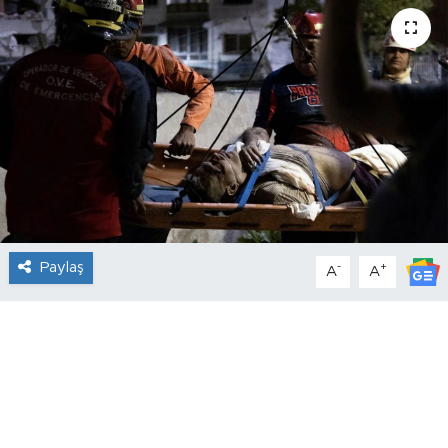
Paylaş
-
+
A
A