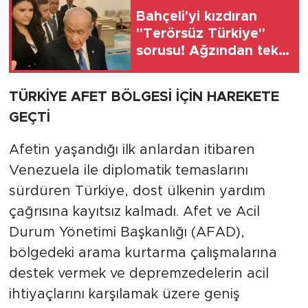
Bahçeli'yi kızdıran
"Terörsüz Türkiye"
sorusu! Ağzından tek
cümle çıktı
TÜRKİYE AFET BÖLGESİ İÇİN HAREKETE
GEÇTİ
Afetin yaşandığı ilk anlardan itibaren
Venezuela ile diplomatik temaslarını
sürdüren Türkiye, dost ülkenin yardım
çağrısına kayıtsız kalmadı. Afet ve Acil
Durum Yönetimi Başkanlığı (AFAD),
bölgedeki arama kurtarma çalışmalarına
destek vermek ve depremzedelerin acil
ihtiyaçlarını karşılamak üzere geniş