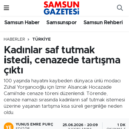
Samsun Haber
Samsun Nöbetçi Eczaneler
Samsun Haber
Samsunspor
Samsun Rehberi
Samsunspor
Samsun Hava Durumu
HABERLER
TÜRKIYE
Kadınlar saf tutmak
Samsun Rehberi
SAMSUN Namaz Vakitleri
istedi, cenazede tartışma
Resmi İlanlar
Samsun Trafik Yoğunluk Haritası
çıktı
Süper Lig Puan Durumu ve Fikstür
100 yaşında hayatını kaybeden dünyaca ünlü modacı
Zühal Yorgancıoğlu için İzmir Alsancak Hocazade
Camii'nde cenaze töreni düzenlendi. Törende,
Tüm Manşetler
cenaze namazı sırasında kadınların saf tutmak istemesi
üzerine yaşanan tartışma kısa süreli gerginliğe neden
Son Dakika Haberleri
oldu.
Haber Arşivi
YUNUS EMRE PURÇ
25.06.2026 - 20:09
1 DK
EDITÖR