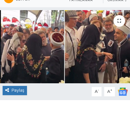
YAYINLANMA
OKUNMA SÜ
Paylaş
-
+
A
A