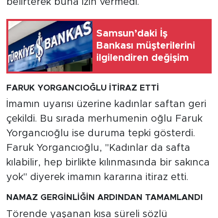
belirterek buna izin vermedi.
Samsun’daki İş
Bankası müşterilerini
ilgilendiren değişim
FARUK YORGANCIOĞLU İTİRAZ ETTİ
İmamın uyarısı üzerine kadınlar saftan geri
çekildi. Bu sırada merhumenin oğlu Faruk
Yorgancıoğlu ise duruma tepki gösterdi.
Faruk Yorgancıoğlu, "Kadınlar da safta
kılabilir, hep birlikte kılınmasında bir sakınca
yok" diyerek imamın kararına itiraz etti.
NAMAZ GERGİNLİĞİN ARDINDAN TAMAMLANDI
Törende yaşanan kısa süreli sözlü