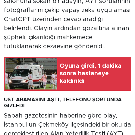
salonuna sokan bir adayın, AYT sorularının
fotoğraflarını çekip yapay zeka uygulaması
ChatGPT üzerinden cevap aradığı
belirlendi. Olayın ardından gözaltına alınan
şüpheli, çıkarıldığı mahkemece
tutuklanarak cezaevine gönderildi.
Oyuna girdi, 1 dakika
sonra hastaneye
kaldırıldı
ÜST ARAMASINI AŞTI, TELEFONU ŞORTUNDA
GİZLEDİ
Sabah gazetesinin haberine göre olay,
İstanbul'un Çekmeköy ilçesindeki bir okulda
gerçekleştirilen Alan Yeterlilik Testi (AYT)