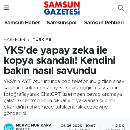
Samsun Haber
Samsun Nöbetçi Eczaneler
Samsun Haber
Samsunspor
Samsun Rehberi
Samsunspor
Samsun Hava Durumu
HABERLER
TÜRKIYE
YKS'de yapay zeka ile
Samsun Rehberi
SAMSUN Namaz Vakitleri
kopya skandalı! Kendini
Resmi İlanlar
Samsun Trafik Yoğunluk Haritası
bakın nasıl savundu
Süper Lig Puan Durumu ve Fikstür
YKS'nin AYT oturumunda cep telefonunu gizlice sınav
salonuna sokan bir aday, soru kitapçığının sayfalarını
fotoğraflayarak ChatGPT üzerinden cevap aramaya
Tüm Manşetler
çalıştı. Gözetmenlerin dikkatiyle yakalanan şüpheli,
çıkarıldığı mahkemece tutuklanarak cezaevine
Son Dakika Haberleri
gönderildi.
Haber Arşivi
MERVE NUR KARA
26.06.2026 - 10:47
2 DK
EDITÖR