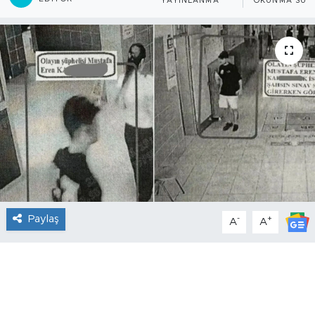
YAYINLANMA
OKUNMA SÜRE
Paylaş
-
+
A
A