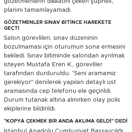
gözetmenlerin dikkatini çeken şüpheli,
planını tamamlayamadı.
GÖZETMENLER SINAV BİTİNCE HAREKETE
GEÇTİ
Salon görevlileri, sınav düzeninin
bozulmaması için oturumun sona ermesini
bekledi. Sınav bitiminde salondan ayrılmak
isteyen Mustafa Eren K., görevliler
tarafından durduruldu. "Seni aramamız
gerekiyor" denilerek yapılan detaylı üst
aramasında cep telefonu ele geçirildi.
Durum tutanak altına alınırken olay polis
ekiplerine bildirildi.
"KOPYA ÇEKMEK BİR ANDA AKLIMA GELDİ" DEDİ
İstanbul Anadolu Cumhuriyet Başsavcılığı