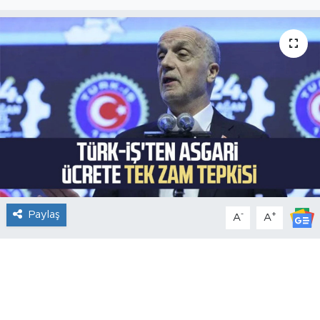
Paylaş
-
+
A
A