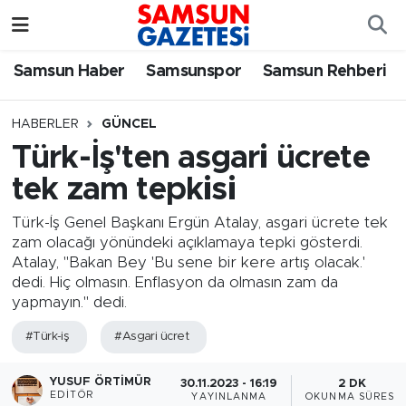
Samsun Haber
Samsun Nöbetçi Eczaneler
Samsun Haber
Samsunspor
Samsun Rehberi
Samsunspor
Samsun Hava Durumu
HABERLER
GÜNCEL
Türk-İş'ten asgari ücrete
Samsun Rehberi
SAMSUN Namaz Vakitleri
tek zam tepkisi
Resmi İlanlar
Samsun Trafik Yoğunluk Haritası
Türk-İş Genel Başkanı Ergün Atalay, asgari ücrete tek
zam olacağı yönündeki açıklamaya tepki gösterdi.
Süper Lig Puan Durumu ve Fikstür
Atalay, "Bakan Bey 'Bu sene bir kere artış olacak.'
dedi. Hiç olmasın. Enflasyon da olmasın zam da
Tüm Manşetler
yapmayın." dedi.
#Türk-iş
#Asgari ücret
Son Dakika Haberleri
YUSUF ÖRTIMÜR
30.11.2023 - 16:19
2 DK
Haber Arşivi
EDITÖR
YAYINLANMA
OKUNMA SÜRESI