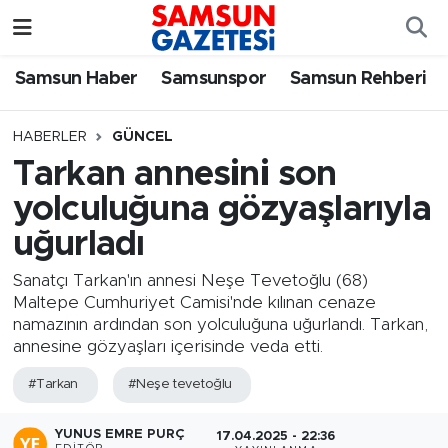
Samsun Haber
Samsun Nöbetçi Eczaneler
Samsun Haber
Samsunspor
Samsun Rehberi
Samsunspor
Samsun Hava Durumu
HABERLER
GÜNCEL
Tarkan annesini son
Samsun Rehberi
SAMSUN Namaz Vakitleri
yolculuğuna gözyaşlarıyla
Resmi İlanlar
Samsun Trafik Yoğunluk Haritası
uğurladı
Süper Lig Puan Durumu ve Fikstür
Sanatçı Tarkan'ın annesi Neşe Tevetoğlu (68)
Maltepe Cumhuriyet Camisi'nde kılınan cenaze
namazının ardından son yolculuğuna uğurlandı. Tarkan,
Tüm Manşetler
annesine gözyaşları içerisinde veda etti.
Son Dakika Haberleri
#Tarkan
#Neşe tevetoğlu
Haber Arşivi
YUNUS EMRE PURÇ
17.04.2025 - 22:36