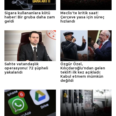
Sigara kullananlara kötü
Meclis'te kritik saat!
haber! Bir gruba daha zam
Çerçeve yasa için süreç
geldi
hızlandı
Sahte vatandaşlık
Özgür Özel,
operasyonu! 72 şüpheli
Kılıçdaroğlu'ndan gelen
yakalandı
teklifi ilk kez açıkladı:
Kabul etmem mümkün
değildi