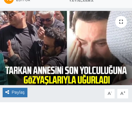
EDITÖR
YAYINLANMA
Paylaş
-
+
A
A