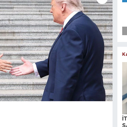
K
İ
S