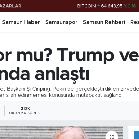
AZARLAR
DOLAR
47,6006
%0.06
EURO
55,0250
%0.02
Samsun Haber
Samsunspor
Samsun Rehberi
Res
STERLİN
64,2398
%0.2
G.ALTIN
6513.94
%0.32
or mu? Trump ve 
BİST100
13.799
%70
BITCOIN
64.643,95
%0.16
ında anlaştı
aşkanı Şi Cinping, Pekin’de gerçekleştirdikleri zirvede İran
eer silah edinmemesi konusunda mutabakat sağlandı.
2 DK
OKUNMA SÜRESI