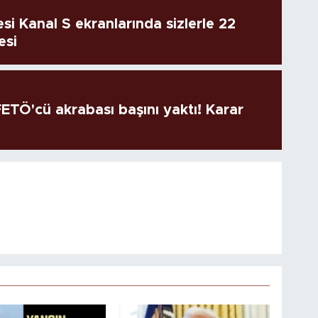
si Kanal S ekranlarında sizlerle 22
esi
TÖ'cü akrabası başını yaktı! Karar