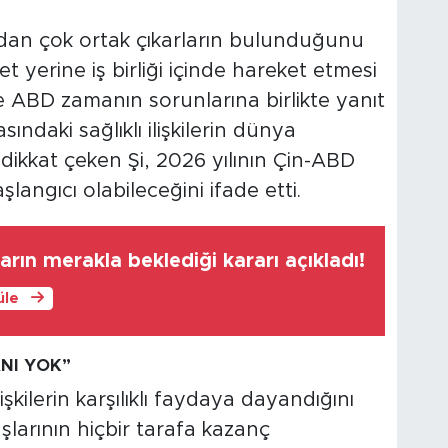
ardan çok ortak çıkarların bulunduğunu
bet yerine iş birliği içinde hareket etmesi
ve ABD zamanın sorunlarına birlikte yanıt
sındaki sağlıklı ilişkilerin dünya
ikkat çeken Şi, 2026 yılının Çin-ABD
şlangıcı olabileceğini ifade etti.
rın merakla beklediği kararı açıkladı!
üle
NI YOK”
şkilerin karşılıklı faydaya dayandığını
aşlarının hiçbir tarafa kazanç