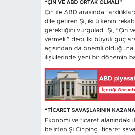
“ÇİN VE ABD ORTAK OLMALI”
Çin ile ABD arasında farklılıkl
dile getiren Şi, iki ülkenin reka
gerektiğini vurguladı. Şi, “Çin 
vermeli.” dedi. İki büyük güç ara
açısından da önemli olduğuna d
ilişkilerinde yeni bir dönemin ba
ABD piyasala
İçeriği Görünt
“TİCARET SAVAŞLARININ KAZANA
Ekonomi ve ticaret alanındaki ili
belirten Şi Cinping, ticaret sav