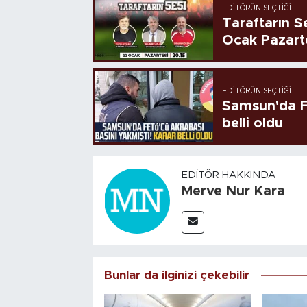
EDITÖRÜN SEÇTIĞI
Taraftarın Se
Ocak Pazart
EDITÖRÜN SEÇTIĞI
Samsun'da FE
belli oldu
EDITÖR HAKKINDA
Merve Nur Kara
Bunlar da ilginizi çekebilir