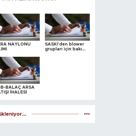
ERA NAYLONU
SASKİ'den blower
IMI
grupları için bakım
ihalesi
BB-BALAÇ ARSA
TIŞI İHALESİ
kleniyor...