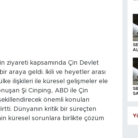
S
AL
 ziyareti kapsamında Çin Devlet
ir araya geldi. İkili ve heyetler arası
ke ilişkileri ile küresel gelişmeler ele
S
onuşan Şi Cinping, ABD ile Çin
SA
 şekillendirecek önemli konuları
irtti. Dünyanın kritik bir süreçten
Yü
enin küresel sorunlara birlikte çözüm