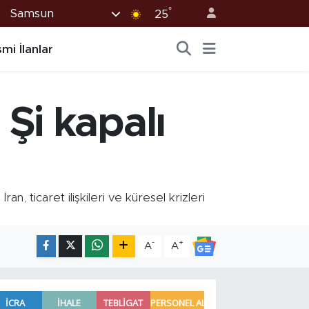
°
Samsun
25
mi İlanlar
Şi kapalı
, ticaret ilişkileri ve küresel krizleri
-
+
A
A