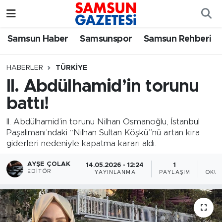
Samsun Haber
Samsun Nöbetçi Eczaneler
Samsun Haber
Samsunspor
Samsun Rehberi
Samsunspor
Samsun Hava Durumu
HABERLER
TÜRKIYE
II. Abdülhamid’in torunu
Samsun Rehberi
SAMSUN Namaz Vakitleri
battı!
Resmi İlanlar
Samsun Trafik Yoğunluk Haritası
II. Abdülhamid’in torunu Nilhan Osmanoğlu, İstanbul
Paşalimanı’ndaki “Nilhan Sultan Köşkü”nü artan kira
Süper Lig Puan Durumu ve Fikstür
giderleri nedeniyle kapatma kararı aldı.
Tüm Manşetler
AYŞE ÇOLAK
14.05.2026 - 12:24
1
EDITÖR
YAYINLANMA
PAYLAŞIM
OKUN
Son Dakika Haberleri
Haber Arşivi