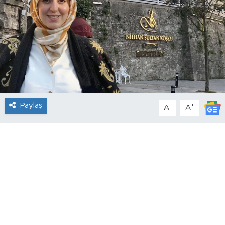
Paylaş
-
+
A
A