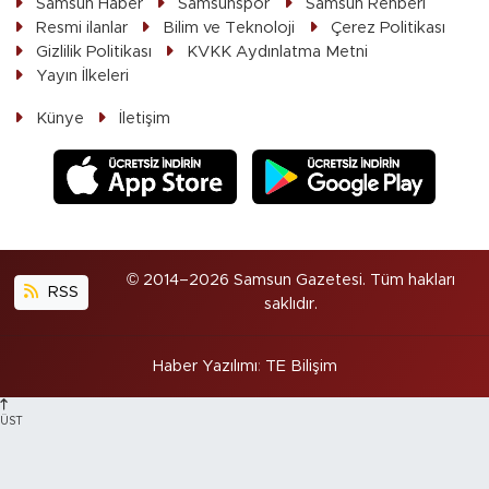
Samsun Haber
Samsunspor
Samsun Rehberi
Resmi ilanlar
Bilim ve Teknoloji
Çerez Politikası
Gizlilik Politikası
KVKK Aydınlatma Metni
Yayın İlkeleri
Künye
İletişim
© 2014–2026 Samsun Gazetesi. Tüm hakları
RSS
saklıdır.
Haber Yazılımı
:
TE Bilişim
ÜST