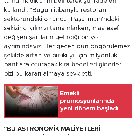
tamamladıklarını belirterek şu ifadeleri
kullandı: "Bugün itibarıyla restoran
sektöründeki onuncu, Paşalimanı'ndaki
sekizinci yılımızı tamamlarken, maalesef
değişen şartların getirdiği bir yol
ayrımındayız. Her geçen gün öngörülemez
şekilde artan ve bir-iki yıl için milyonluk
bantlara oturacak kira bedelleri giderler
bizi bu kararı almaya sevk etti.
Emekli
promosyonlarında
yeni dönem başladı
"BU ASTRONOMİK MALİYETLERİ