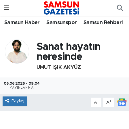
Samsun Haber
Samsun Nöbetçi Eczaneler
Samsun Haber
Samsunspor
Samsun Rehberi
Samsunspor
Samsun Hava Durumu
Sanat hayatın
Samsun Rehberi
SAMSUN Namaz Vakitleri
neresinde
Resmi İlanlar
Samsun Trafik Yoğunluk Haritası
UMUT IŞIK AKYÜZ
Süper Lig Puan Durumu ve Fikstür
06.06.2026 - 09:04
YAYINLANMA
Tüm Manşetler
Paylaş
-
+
A
A
Son Dakika Haberleri
Haber Arşivi