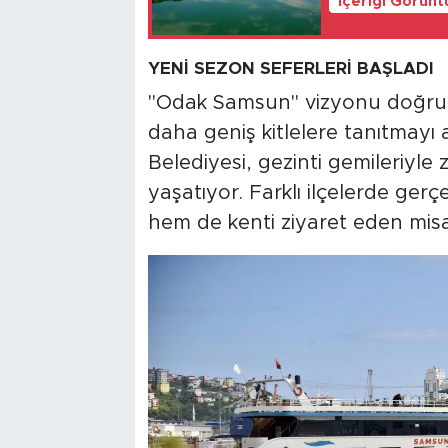
İçeriği Görünt
YENİ SEZON SEFERLERİ BAŞLADI
"Odak Samsun" vizyonu doğrult
daha geniş kitlelere tanıtmay
Belediyesi, gezinti gemileriyle 
yaşatıyor. Farklı ilçelerde ger
hem de kenti ziyaret eden misa