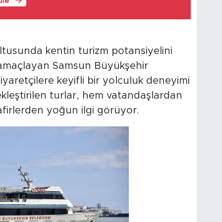
üle
usunda kentin turizm potansiyelini
ı amaçlayan Samsun Büyükşehir
ziyaretçilere keyifli bir yolculuk deneyimi
çekleştirilen turlar, hem vatandaşlardan
firlerden yoğun ilgi görüyor.