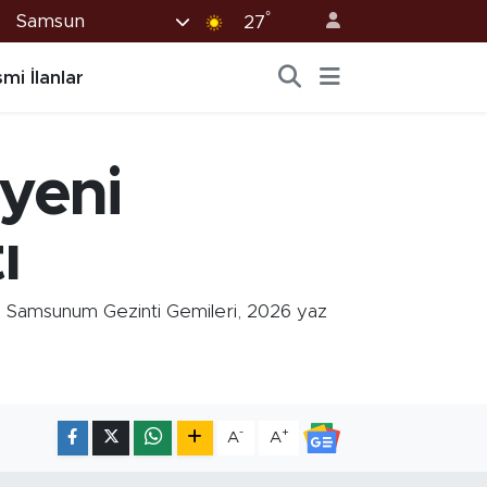
°
Samsun
27
mi İlanlar
yeni
ı
 Samsunum Gezinti Gemileri, 2026 yaz
-
+
A
A