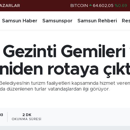
AZARLAR
DOLAR
47,5986
%0.06
EURO
55,0700
%0.1
Samsun Haber
Samsunspor
Samsun Rehberi
Res
STERLİN
64,2438
%0.21
G.ALTIN
6513.94
%0.32
ezinti Gemileri 
BİST100
13.768
%48
BITCOIN
64.602,05
%0.69
iden rotaya çıkt
diyesi'nin turizm faaliyetleri kapsamında hizmet veren
nda düzenlenen turlar vatandaşlardan ilgi görüyor.
03
2 DK
OKUNMA SÜRESI