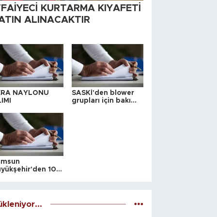
TFAİYECİ KURTARMA KIYAFETİ
ATIN ALINACAKTIR
ERA NAYLONU
SASKİ'den blower
IMI
grupları için bakım
ihalesi
amsun
yükşehir'den 10
 yeri satış ihalesi
kleniyor...