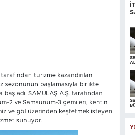
İ
S
S
AL
tarafından turizme kazandırılan
z sezonunun başlamasıyla birlikte
ya başladı. SAMULAŞ A.Ş. tarafından
S
um-2 ve Samsunum-3 gemileri, kentin
Bü
iş
deniz ve göl üzerinden keşfetmek isteyen
hizmet sunuyor.
Yü