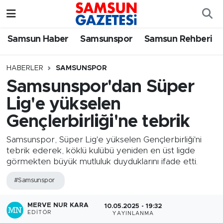
Samsun Haber
Samsun Nöbetçi Eczaneler
Samsun Haber
Samsunspor
Samsun Rehberi
Samsunspor
Samsun Hava Durumu
HABERLER
SAMSUNSPOR
Samsunspor'dan Süper
Samsun Rehberi
SAMSUN Namaz Vakitleri
Lig'e yükselen
Resmi İlanlar
Samsun Trafik Yoğunluk Haritası
Gençlerbirliği'ne tebrik
Süper Lig Puan Durumu ve Fikstür
Samsunspor, Süper Lig'e yükselen Gençlerbirliği'ni
tebrik ederek, köklü kulübü yeniden en üst ligde
görmekten büyük mutluluk duyduklarını ifade etti.
Tüm Manşetler
#Samsunspor
Son Dakika Haberleri
MERVE NUR KARA
10.05.2025 - 19:32
EDITÖR
Haber Arşivi
YAYINLANMA