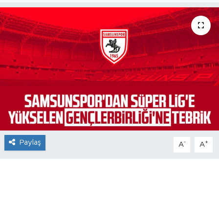
Paylaş
-
+
A
A