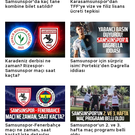
Samsunspor’da kaç tane
Karasamsunspor’dan
kombine bilet satıldı?
TFF’ye vize ve filiz lisans
ücreti tepkisi
Karadeniz derbisi ne
Samsunspor için sürpriz
zaman? Rizespor-
isim! Portekiz'den Dagrella
Samsunspor maçı saat
iddiası
kaçta?
Samsunspor-Fenerbahçe
Samsunspor'un 2. ve 3.
maçı ne zaman, saat
hafta maç programı belli
kaçta? İşte detaylar
oldu