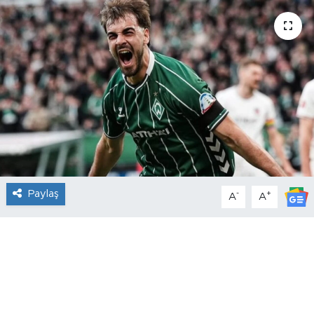
Paylaş
-
+
A
A