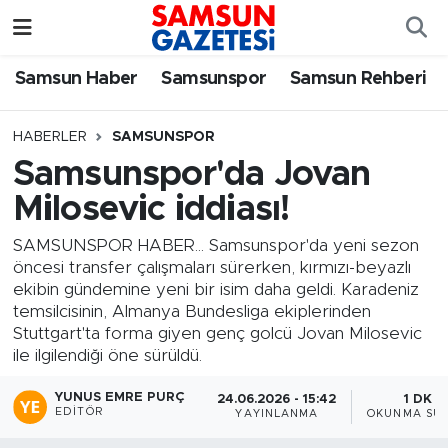
Samsun Haber
Samsun Nöbetçi Eczaneler
Samsun Haber
Samsunspor
Samsun Rehberi
Samsunspor
Samsun Hava Durumu
HABERLER
SAMSUNSPOR
Samsunspor'da Jovan
Samsun Rehberi
SAMSUN Namaz Vakitleri
Milosevic iddiası!
Resmi İlanlar
Samsun Trafik Yoğunluk Haritası
SAMSUNSPOR HABER... Samsunspor'da yeni sezon
öncesi transfer çalışmaları sürerken, kırmızı-beyazlı
Süper Lig Puan Durumu ve Fikstür
ekibin gündemine yeni bir isim daha geldi. Karadeniz
temsilcisinin, Almanya Bundesliga ekiplerinden
Tüm Manşetler
Stuttgart'ta forma giyen genç golcü Jovan Milosevic
ile ilgilendiği öne sürüldü.
Son Dakika Haberleri
YUNUS EMRE PURÇ
24.06.2026 - 15:42
1 DK
EDITÖR
YAYINLANMA
OKUNMA SÜR
Haber Arşivi