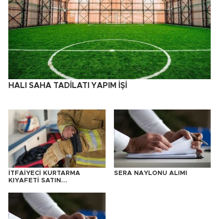
HALI SAHA TADİLATI YAPIM İŞİ
İTFAİYECİ KURTARMA
SERA NAYLONU ALIMI
KIYAFETİ SATIN
ALINACAKTIR