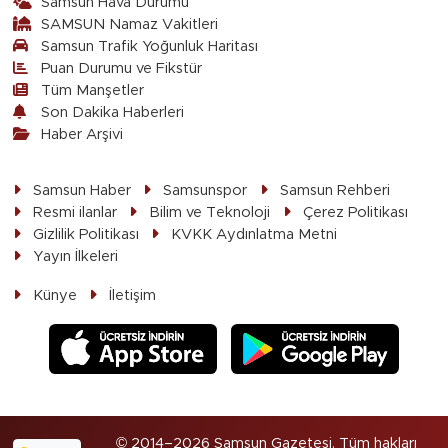
Samsun Hava Durumu
SAMSUN Namaz Vakitleri
Samsun Trafik Yoğunluk Haritası
Puan Durumu ve Fikstür
Tüm Manşetler
Son Dakika Haberleri
Haber Arşivi
Samsun Haber
Samsunspor
Samsun Rehberi
Resmi ilanlar
Bilim ve Teknoloji
Çerez Politikası
Gizlilik Politikası
KVKK Aydınlatma Metni
Yayın İlkeleri
Künye
İletişim
© 2014–2026 Samsun Gazetesi. Tüm hakları