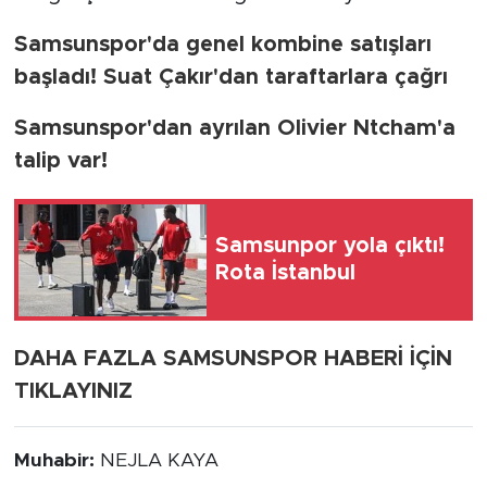
Samsunspor'da genel kombine satışları
başladı! Suat Çakır'dan taraftarlara çağrı
Samsunspor'dan ayrılan Olivier Ntcham'a
talip var!
Samsunpor yola çıktı!
Rota İstanbul
DAHA FAZLA SAMSUNSPOR HABERİ İÇİN
TIKLAYINIZ
Muhabir:
NEJLA KAYA