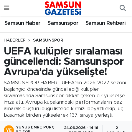
Samsun Haber
Samsun Nöbetçi Eczaneler
Samsun Haber
Samsunspor
Samsun Rehberi
Samsunspor
Samsun Hava Durumu
HABERLER
SAMSUNSPOR
UEFA kulüpler sıralaması
Samsun Rehberi
SAMSUN Namaz Vakitleri
güncellendi: Samsunspor
Resmi İlanlar
Samsun Trafik Yoğunluk Haritası
Avrupa'da yükselişte!
Süper Lig Puan Durumu ve Fikstür
SAMSUNSPOR HABER... UEFA'nın 2026-2027 sezonu
başlangıcı öncesinde güncellediği kulüpler
sıralamasında Samsunspor dikkat çeken bir yükselişe
Tüm Manşetler
imza attı. Avrupa kupalarındaki performansların baz
alınarak oluşturulduğu listede kırmızı-beyazlı ekip, üç
Son Dakika Haberleri
basamak birden yükselerek 137. sıraya yerleşti.
Haber Arşivi
YUNUS EMRE PURÇ
24.06.2026 - 14:16
2
EDITÖR