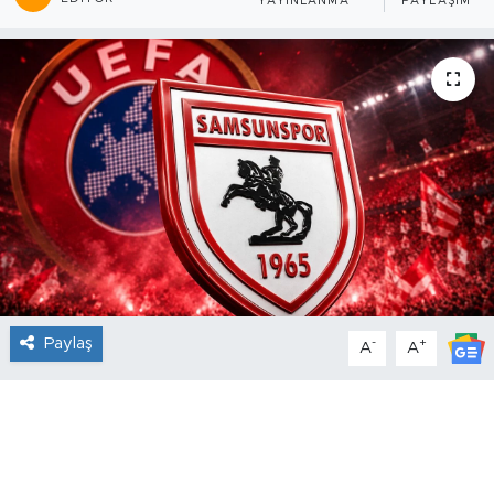
YAYINLANMA
PAYLAŞIM
Paylaş
-
+
A
A