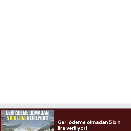
Geri ödeme olmadan 5 bin
lira veriliyor!