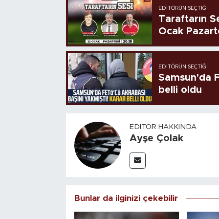
EDITÖRÜN SEÇTIĞI
Taraftarın Se
Ocak Pazart
EDITÖRÜN SEÇTIĞI
Samsun'da FE
belli oldu
EDITÖR HAKKINDA
Ayşe Çolak
Bunlar da ilginizi çekebilir