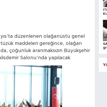
İT
K
KI
A
yıs’ta düzenlenen olağanüstü genel
en tüzük maddeleri gereğince, olağan
SA
gr
’da, çoğunluk aranmaksızın Büyükşehir
ih
lisdemir Salonu’nda yapılacak.
Yü