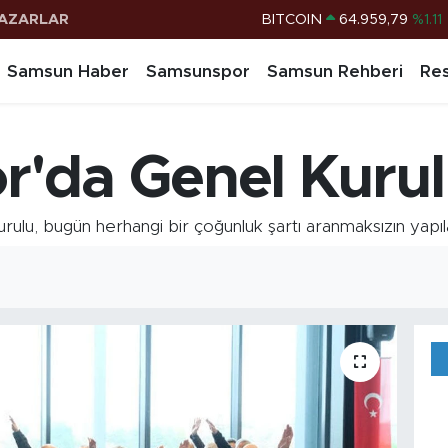
AZARLAR
DOLAR
47,7436
%0.18
EURO
55,2510
%0.32
Samsun Haber
Samsunspor
Samsun Rehberi
Res
STERLİN
64,4811
%0.38
G.ALTIN
6660.55
%0.03
'da Genel Kuru
BİST100
13.779
%-14
BITCOIN
64.959,79
%1.11
lu, bugün herhangi bir çoğunluk şartı aranmaksızın yapıl