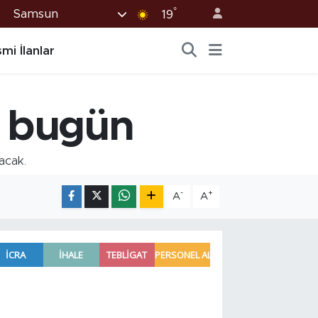
°
Samsun
19
mi İlanlar
l bugün
acak.
-
+
A
A