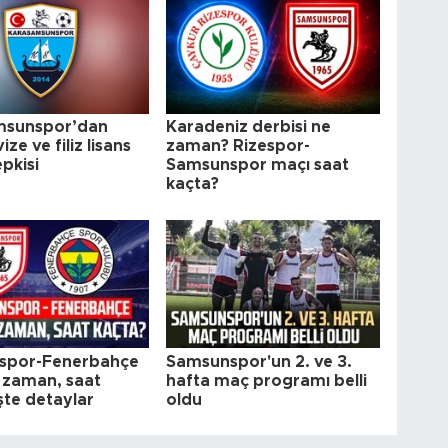
msunspor’dan
Karadeniz derbisi ne
ize ve filiz lisans
zaman? Rizespor-
epkisi
Samsunspor maçı saat
kaçta?
spor-Fenerbahçe
Samsunspor'un 2. ve 3.
 zaman, saat
hafta maç programı belli
şte detaylar
oldu