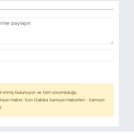
l etmiş bulunuyor ve tüm sorumluluğu
amsun Haber, Son Dakika Samsun Haberleri - Samsun
z.