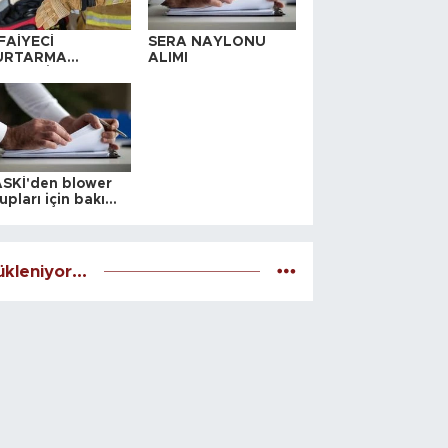
FAİYECİ
SERA NAYLONU
URTARMA
ALIMI
YAFETİ SATIN
LINACAKTIR
SKİ'den blower
upları için bakım
alesi
kleniyor...