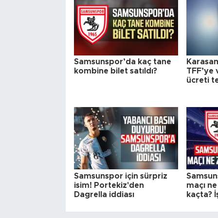
Samsunspor’da kaç tane
Karasa
kombine bilet satıldı?
TFF’ye v
ücreti t
Samsunspor için sürpriz
Samsun
isim! Portekiz'den
maçı ne
Dagrella iddiası
kaçta? İ