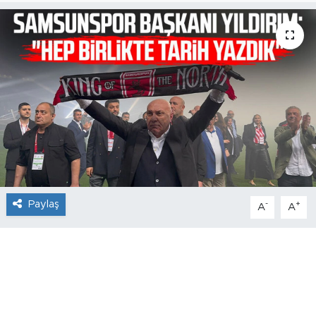
Paylaş
-
+
A
A