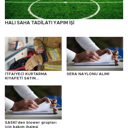
HALI SAHA TADİLATI YAPIM İŞİ
İTFAİYECİ KURTARMA
SERA NAYLONU ALIMI
KIYAFETİ SATIN
ALINACAKTIR
SASKİ'den blower grupları
için bakım ihalesi