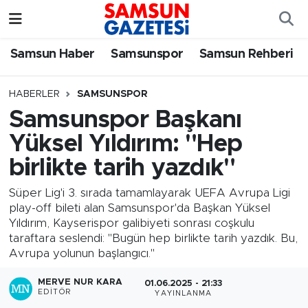
Samsun Haber
Samsun Nöbetçi Eczaneler
Samsun Haber
Samsunspor
Samsun Rehberi
Samsunspor
Samsun Hava Durumu
HABERLER
SAMSUNSPOR
Samsunspor Başkanı
Samsun Rehberi
SAMSUN Namaz Vakitleri
Yüksel Yıldırım: "Hep
Resmi İlanlar
Samsun Trafik Yoğunluk Haritası
birlikte tarih yazdık"
Süper Lig Puan Durumu ve Fikstür
Süper Lig'i 3. sırada tamamlayarak UEFA Avrupa Ligi
play-off bileti alan Samsunspor'da Başkan Yüksel
Yıldırım, Kayserispor galibiyeti sonrası coşkulu
Tüm Manşetler
taraftara seslendi: "Bugün hep birlikte tarih yazdık. Bu,
Avrupa yolunun başlangıcı."
Son Dakika Haberleri
MERVE NUR KARA
01.06.2025 - 21:33
EDITÖR
YAYINLANMA
Haber Arşivi