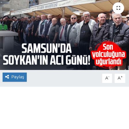
Paylaş
-
+
A
A