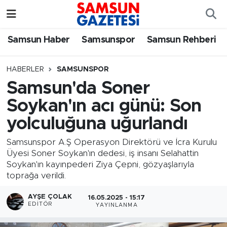
Samsun Haber
Samsun Nöbetçi Eczaneler
Samsun Haber
Samsunspor
Samsun Rehberi
Samsunspor
Samsun Hava Durumu
HABERLER
SAMSUNSPOR
Samsun'da Soner
Samsun Rehberi
SAMSUN Namaz Vakitleri
Soykan'ın acı günü: Son
Resmi İlanlar
Samsun Trafik Yoğunluk Haritası
yolculuğuna uğurlandı
Süper Lig Puan Durumu ve Fikstür
Samsunspor A.Ş Operasyon Direktörü ve İcra Kurulu
Üyesi Soner Soykan'ın dedesi, iş insanı Selahattin
Soykan'ın kayınpederi Ziya Çepni, gözyaşlarıyla
Tüm Manşetler
toprağa verildi.
Son Dakika Haberleri
AYŞE ÇOLAK
16.05.2025 - 15:17
EDITÖR
YAYINLANMA
Haber Arşivi