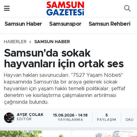
Samsun Haber
Samsun Nöbetçi Eczaneler
Samsun Haber
Samsunspor
Samsun Rehberi
Samsunspor
Samsun Hava Durumu
HABERLER
SAMSUN HABER
Samsun'da sokak
Samsun Rehberi
SAMSUN Namaz Vakitleri
hayvanları için ortak ses
Resmi İlanlar
Samsun Trafik Yoğunluk Haritası
Hayvan hakları savunucuları, "7527 Yaşam Nöbeti"
kapsamında Samsun'da bir araya gelerek sokak
Süper Lig Puan Durumu ve Fikstür
hayvanları için yaşam hakkı temelli politikalar, şeffaf
denetim ve kısırlaştırma çalışmalarının artırılması
Tüm Manşetler
çağrısında bulundu.
AYŞE ÇOLAK
15.06.2026 - 14:18
5
Son Dakika Haberleri
EDITÖR
YAYINLANMA
PAYLAŞIM
OKUN
Haber Arşivi