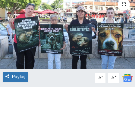
Paylaş
-
+
A
A