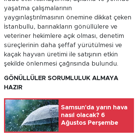
yaşatma çalışmalarının
yaygınlaştırılmasının önemine dikkat çeken
İstanbullu, barınakların gönüllülere ve
veteriner hekimlere açık olması, denetim
süreçlerinin daha şeffaf yürütülmesi ve
kaçak hayvan üretimi ile satışının etkin
şekilde önlenmesi çağrısında bulundu.
GÖNÜLLÜLER SORUMLULUK ALMAYA
HAZIR
Samsun'da yarın hava
nasıl olacak? 6
Ağustos Perşembe