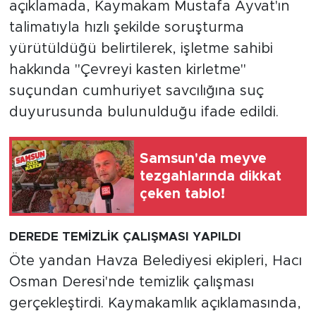
açıklamada, Kaymakam Mustafa Ayvat'ın
talimatıyla hızlı şekilde soruşturma
yürütüldüğü belirtilerek, işletme sahibi
hakkında "Çevreyi kasten kirletme"
suçundan cumhuriyet savcılığına suç
duyurusunda bulunulduğu ifade edildi.
Samsun'da meyve
tezgahlarında dikkat
çeken tablo!
DEREDE TEMİZLİK ÇALIŞMASI YAPILDI
Öte yandan Havza Belediyesi ekipleri, Hacı
Osman Deresi'nde temizlik çalışması
gerçekleştirdi. Kaymakamlık açıklamasında,