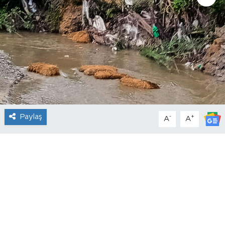
Paylaş
-
+
A
A