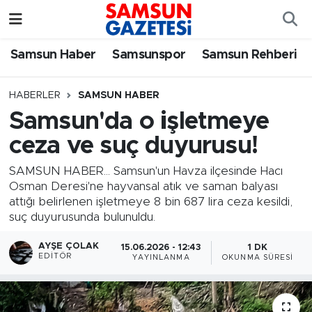
Samsun Haber
Samsun Nöbetçi Eczaneler
Samsun Haber
Samsunspor
Samsun Rehberi
Samsunspor
Samsun Hava Durumu
HABERLER
SAMSUN HABER
Samsun'da o işletmeye
Samsun Rehberi
SAMSUN Namaz Vakitleri
ceza ve suç duyurusu!
Resmi İlanlar
Samsun Trafik Yoğunluk Haritası
SAMSUN HABER... Samsun'un Havza ilçesinde Hacı
Osman Deresi'ne hayvansal atık ve saman balyası
Süper Lig Puan Durumu ve Fikstür
attığı belirlenen işletmeye 8 bin 687 lira ceza kesildi,
suç duyurusunda bulunuldu.
Tüm Manşetler
AYŞE ÇOLAK
15.06.2026 - 12:43
1 DK
EDITÖR
YAYINLANMA
OKUNMA SÜRESI
Son Dakika Haberleri
Haber Arşivi