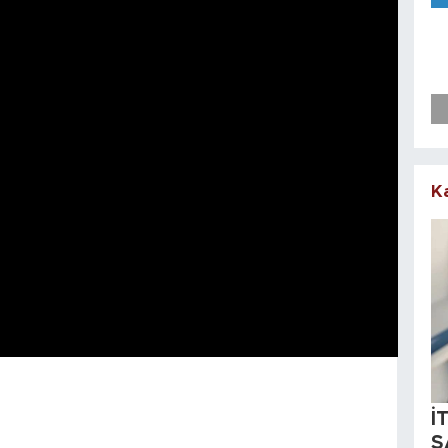
K
İ
S