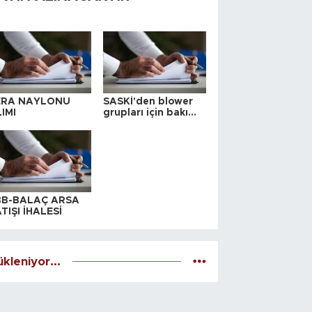
ERA NAYLONU
SASKİ'den blower
IMI
grupları için bakım
ihalesi
BB-BALAÇ ARSA
TIŞI İHALESİ
kleniyor...