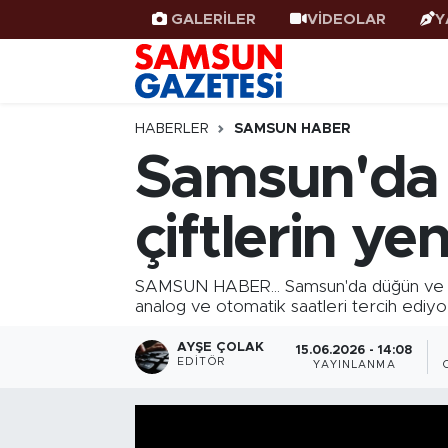
GALERİLER
VİDEOLAR
Y
Samsun Haber
Samsun Nöbetçi Eczaneler
Samsunspor
Samsun Hava Durumu
HABERLER
SAMSUN HABER
Samsun'da e
Samsun Rehberi
SAMSUN Namaz Vakitleri
çiftlerin yen
Resmi İlanlar
Samsun Trafik Yoğunluk Haritası
Süper Lig Puan Durumu ve Fikstür
SAMSUN HABER... Samsun'da düğün ve nişa
analog ve otomatik saatleri tercih ediyo
Tüm Manşetler
AYŞE ÇOLAK
15.06.2026 - 14:08
EDITÖR
YAYINLANMA
Son Dakika Haberleri
Haber Arşivi