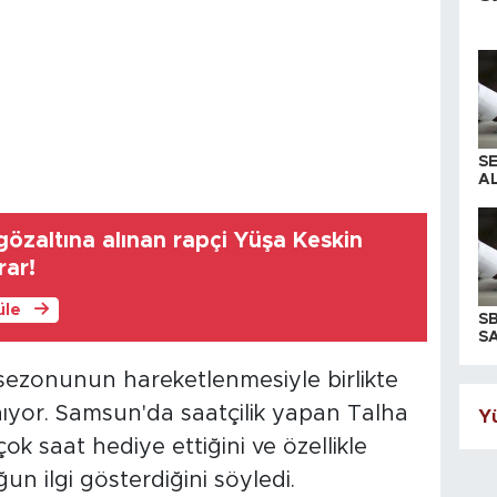
S
AL
özaltına alınan rapçi Yüşa Keskin
rar!
üle
S
SA
sezonunun hareketlenmesiyle birlikte
nıyor. Samsun'da saatçilik yapan Talha
Yü
 çok saat hediye ettiğini ve özellikle
n ilgi gösterdiğini söyledi.