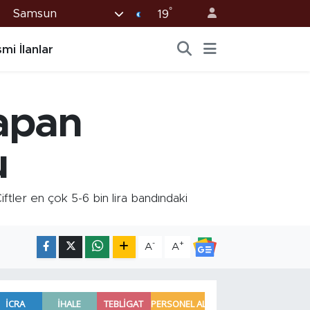
°
Samsun
19
mi İlanlar
yapan
u
tler en çok 5-6 bin lira bandındaki
-
+
A
A