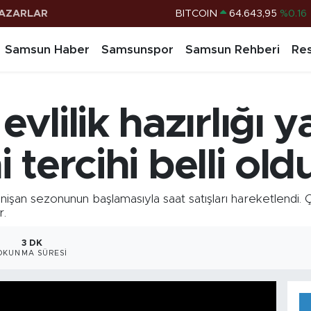
AZARLAR
DOLAR
47,6704
%0
EURO
55,0406
%-0.08
Samsun Haber
Samsunspor
Samsun Rehberi
Res
STERLİN
64,2143
%0
G.ALTIN
6500.87
%0.12
vlilik hazırlığı 
BİST100
13.799
%70
BITCOIN
64.643,95
%0.16
i tercihi belli old
n sezonunun başlamasıyla saat satışları hareketlendi. Çif
r.
3 DK
OKUNMA SÜRESI