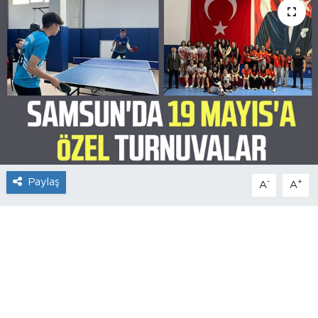
Paylaş
-
+
A
A