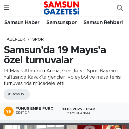
Samsun Haber
Samsun Nöbetçi Eczaneler
Samsun Haber
Samsunspor
Samsun Rehberi
Samsunspor
Samsun Hava Durumu
HABERLER
SPOR
Samsun'da 19 Mayıs'a
Samsun Rehberi
SAMSUN Namaz Vakitleri
özel turnuvalar
Resmi İlanlar
Samsun Trafik Yoğunluk Haritası
19 Mayıs Atatürk’ü Anma, Gençlik ve Spor Bayramı
haftasında Kavak'ta gençler, voleybol ve masa tenisi
Süper Lig Puan Durumu ve Fikstür
turnuvasında mücadele etti.
#Samsun
Tüm Manşetler
YUNUS EMRE PURÇ
Son Dakika Haberleri
13.05.2025 - 13:42
EDITÖR
YAYINLANMA
Haber Arşivi