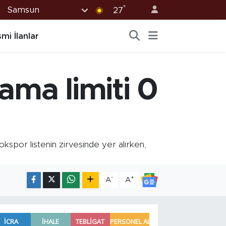
°
Samsun
27
mi İlanlar
ama limiti 0
okspor listenin zirvesinde yer alırken,
-
+
A
A