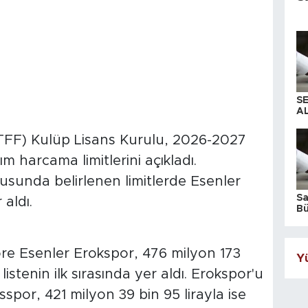
S
AL
TFF) Kulüp Lisans Kurulu, 2026-2027
ım harcama limitlerini açıkladı.
tusunda belirlenen limitlerde Esenler
S
 aldı.
Bü
iş
öre Esenler Erokspor, 476 milyon 173
Yü
 listenin ilk sırasında yer aldı. Erokspor'u
asspor, 421 milyon 39 bin 95 lirayla ise