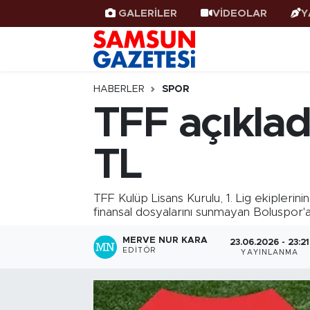
GALERİLER
VİDEOLAR
Y
Samsun Haber
Samsun Nöbetçi Eczaneler
Samsunspor
Samsun Hava Durumu
HABERLER
SPOR
TFF açıklad
Samsun Rehberi
SAMSUN Namaz Vakitleri
TL
Resmi İlanlar
Samsun Trafik Yoğunluk Haritası
Süper Lig Puan Durumu ve Fikstür
TFF Kulüp Lisans Kurulu, 1. Lig ekiplerin
finansal dosyalarını sunmayan Boluspor'a 
Tüm Manşetler
MERVE NUR KARA
23.06.2026 - 23:21
EDITÖR
YAYINLANMA
Son Dakika Haberleri
Haber Arşivi