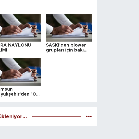
ERA NAYLONU
SASKİ'den blower
IMI
grupları için bakım
ihalesi
amsun
yükşehir'den 10
 yeri satış ihalesi
kleniyor...