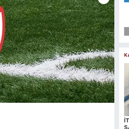
K
İ
S