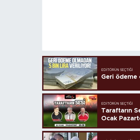
EDITÖRÜN SEÇTIĞI
Geri ödeme o
EDITÖRÜN SEÇTIĞI
Taraftarın Se
Ocak Pazart