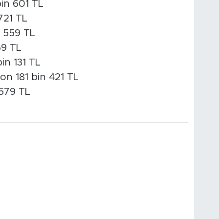
in 601 TL
721 TL
n 559 TL
69 TL
in 131 TL
on 181 bin 421 TL
 579 TL