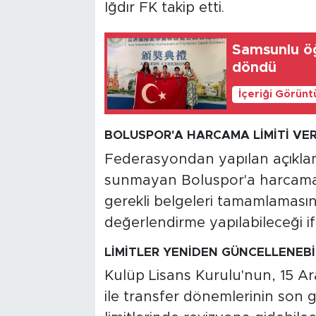
Iğdır FK takip etti.
Samsunlu öğ
döndü
İçeriği Görünt
BOLUSPOR'A HARCAMA LİMİTİ VER
Federasyondan yapılan açıklama
sunmayan Boluspor'a harcama li
gerekli belgeleri tamamlaması
değerlendirme yapılabileceği if
LİMİTLER YENİDEN GÜNCELLENEB
Kulüp Lisans Kurulu'nun, 15 Ara
ile transfer dönemlerinin son 