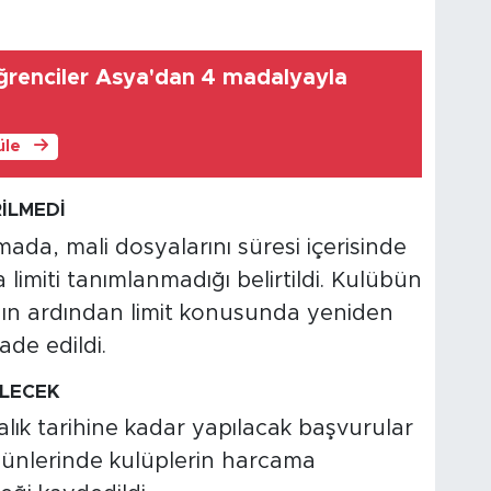
renciler Asya'dan 4 madalyayla
üle
İLMEDİ
da, mali dosyalarını süresi içerisinde
miti tanımlanmadığı belirtildi. Kulübün
nın ardından limit konusunda yeniden
ade edildi.
İLECEK
lık tarihine kadar yapılacak başvurular
günlerinde kulüplerin harcama