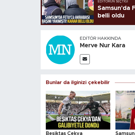
EDITÖRÜN SEÇTIĞI
Samsun'da FE
belli oldu
EDITÖR HAKKINDA
Merve Nur Kara
Bunlar da ilginizi çekebilir
Beşiktaş Çekya
Samsunl