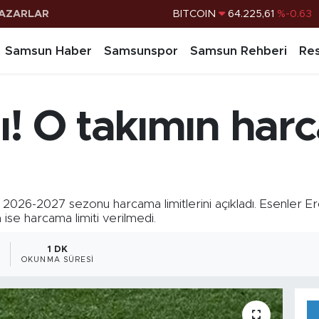
AZARLAR
DOLAR
47,7143
%0.16
EURO
55,0317
%-0.02
Samsun Haber
Samsunspor
Samsun Rehberi
Res
STERLİN
64,2463
%0.07
G.ALTIN
6574.81
%1.44
ı! O takımın harc
BİST100
13.799
%70
BITCOIN
64.225,61
%-0.63
in 2026-2027 sezonu harcama limitlerini açıkladı. Esenler Er
ise harcama limiti verilmedi.
1 DK
OKUNMA SÜRESI