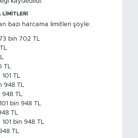
eği kaydedildi.
 LİMİTLERİ
n bazı harcama limitleri şöyle:
73 bin 702 TL
 TL
TL
0 TL
 101 TL
n 948 TL
n 948 TL
101 bin 948 TL
948 TL
 101 bin 948 TL
 948 TL