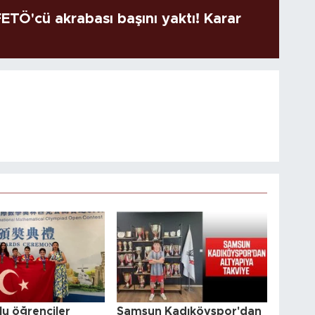
TÖ'cü akrabası başını yaktı! Karar
u öğrenciler
Samsun Kadıköyspor'dan