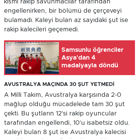
kısmı rakip savunmacılar tarafından
engellenirken, bir bölümü de çerçeveyi
bulamadı. Kaleyi bulan az sayıdaki şut ise
rakip kalecileri geçemedi.
Samsunlu öğrenciler
Asya'dan 4
madalyayla döndü
AVUSTRALYA MAÇINDA 30 ŞUT YETMEDİ
A Milli Takım, Avustralya karşısında 2-0
mağlup olduğu mücadelede tam 30 şut
çekti. Bu şutların 12'si rakip oyuncular
tarafından engellendi, 10'u isabetsiz oldu.
Kaleyi bulan 8 şut ise Avustralya kalecisi