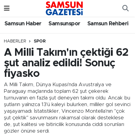
Samsun Haber
Samsun Nöbetçi Eczaneler
Samsun Haber
Samsunspor
Samsun Rehberi
Samsunspor
Samsun Hava Durumu
HABERLER
SPOR
A Milli Takım'ın çektiği 62
Samsun Rehberi
SAMSUN Namaz Vakitleri
şut analiz edildi! Sonuç
Resmi İlanlar
Samsun Trafik Yoğunluk Haritası
fiyasko
Süper Lig Puan Durumu ve Fikstür
A Milli Takım, Dünya Kupası'nda Avustralya ve
Paraguay maçlarında toplam 62 şut çekerek
turnuvanın en fazla şut deneyen takımı oldu. Ancak bu
Tüm Manşetler
şutların yalnızca 13'ü kaleyi bulurken, milliler gol sevinci
yaşayamadı. İstatistikler, Vincenzo Montella'nın "çok
Son Dakika Haberleri
şut çektik" savunmasını rakamsal olarak desteklese
de, şut kalitesi ve bitiricilik konusunda ciddi sorunları
Haber Arşivi
gözler önüne serdi.