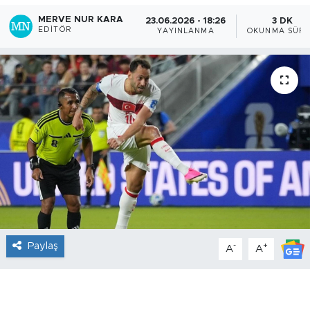
MERVE NUR KARA
23.06.2026 - 18:26
3 DK
EDITÖR
YAYINLANMA
OKUNMA SÜRE
Paylaş
-
+
A
A