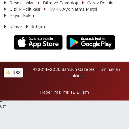
Resmi ilanlar
Bilim ve Teknoloji
Çerez Politikası
Gizlilik Politikası
KVKK Aydınlatma Metni
Yayın İlkeleri
Künye
İletişim
© 2014–2026 Samsun Gazetesi. Tüm hakları
RSS
saklıdır.
Haber Yazılımı
:
TE Bilişim
ÜST