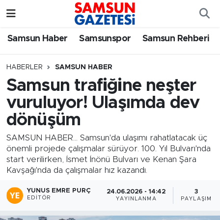
Samsun Haber
Samsun Nöbetçi Eczaneler
Samsun Haber
Samsunspor
Samsun Rehberi
Samsunspor
Samsun Hava Durumu
HABERLER
SAMSUN HABER
Samsun trafiğine neşter
Samsun Rehberi
SAMSUN Namaz Vakitleri
vuruluyor! Ulaşımda dev
Resmi İlanlar
Samsun Trafik Yoğunluk Haritası
dönüşüm
Süper Lig Puan Durumu ve Fikstür
SAMSUN HABER... Samsun'da ulaşımı rahatlatacak üç
önemli projede çalışmalar sürüyor. 100. Yıl Bulvarı'nda
start verilirken, İsmet İnönü Bulvarı ve Kenan Şara
Tüm Manşetler
Kavşağı'nda da çalışmalar hız kazandı.
Son Dakika Haberleri
YUNUS EMRE PURÇ
24.06.2026 - 14:42
3
EDITÖR
YAYINLANMA
PAYLAŞIM
Haber Arşivi