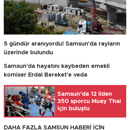
5 gündür aranıyordu! Samsun'da rayların
üzerinde bulundu
Samsun'da hayatını kaybeden emekli
komiser Erdal Bereket'e veda
Samsun’da 12 ilden
350 sporcu Muay Thai
için buluştu
DAHA FAZLA SAMSUN HABERİ İÇİN