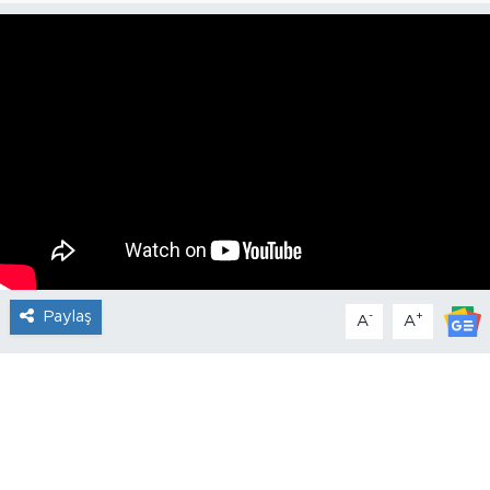
Paylaş
-
+
A
A