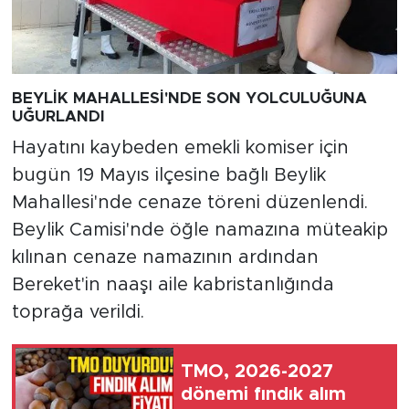
BEYLİK MAHALLESİ'NDE SON YOLCULUĞUNA
UĞURLANDI
Hayatını kaybeden emekli komiser için
bugün 19 Mayıs ilçesine bağlı Beylik
Mahallesi'nde cenaze töreni düzenlendi.
Beylik Camisi'nde öğle namazına müteakip
kılınan cenaze namazının ardından
Bereket'in naaşı aile kabristanlığında
toprağa verildi.
TMO, 2026-2027
dönemi fındık alım