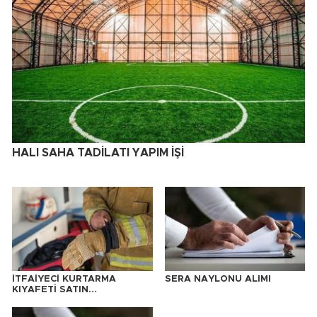
HALI SAHA TADİLATI YAPIM İŞİ
İTFAİYECİ KURTARMA
SERA NAYLONU ALIMI
KIYAFETİ SATIN
ALINACAKTIR