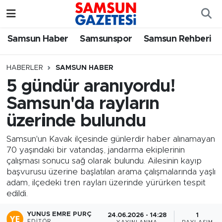
Samsun Haber
Samsun Nöbetçi Eczaneler
Samsun Haber
Samsunspor
Samsun Rehberi
Samsunspor
Samsun Hava Durumu
HABERLER
SAMSUN HABER
5 gündür aranıyordu!
Samsun Rehberi
SAMSUN Namaz Vakitleri
Samsun'da rayların
Resmi İlanlar
Samsun Trafik Yoğunluk Haritası
üzerinde bulundu
Süper Lig Puan Durumu ve Fikstür
Samsun'un Kavak ilçesinde günlerdir haber alınamayan
70 yaşındaki bir vatandaş, jandarma ekiplerinin
çalışması sonucu sağ olarak bulundu. Ailesinin kayıp
Tüm Manşetler
başvurusu üzerine başlatılan arama çalışmalarında yaşlı
adam, ilçedeki tren rayları üzerinde yürürken tespit
Son Dakika Haberleri
edildi.
Haber Arşivi
YUNUS EMRE PURÇ
24.06.2026 - 14:28
1
EDITÖR