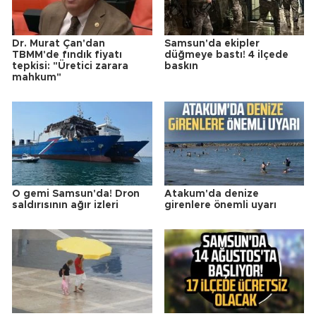
Dr. Murat Çan'dan
Samsun'da ekipler
TBMM'de fındık fiyatı
düğmeye bastı! 4 ilçede
tepkisi: "Üretici zarara
baskın
mahkum"
O gemi Samsun'da! Dron
Atakum'da denize
saldırısının ağır izleri
girenlere önemli uyarı