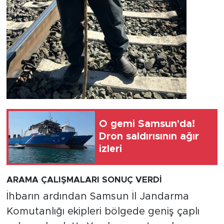
O gemi Samsun'da!
Dron saldırısının ağır
izleri
ARAMA ÇALIŞMALARI SONUÇ VERDİ
İhbarın ardından Samsun İl Jandarma
Komutanlığı ekipleri bölgede geniş çaplı