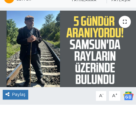
YAYINLANMA
PAYLAŞIM
Paylaş
-
+
A
A