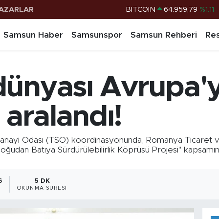
AZARLAR
DOLAR
47,7436
%0.18
EURO
55,2510
%0.32
Samsun Haber
Samsunspor
Samsun Rehberi
Res
STERLİN
64,4811
%0.38
G.ALTIN
6660.55
%0.03
ünyası Avrupa'ya
BİST100
13.779
%-14
BITCOIN
64.959,79
%1.11
 aralandı!
yi Odası (TSO) koordinasyonunda, Romanya Ticaret ve S
Doğudan Batıya Sürdürülebilirlik Köprüsü Projesi" kapsamı
6
5 DK
OKUNMA SÜRESI