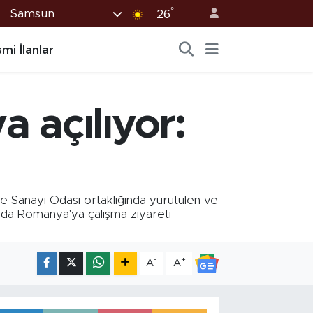
°
Samsun
26
mi İlanlar
 açılıyor:
anayi Odası ortaklığında yürütülen ve
nda Romanya'ya çalışma ziyareti
-
+
A
A