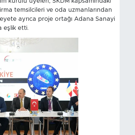
tim kurulu üyeleri, SKDM kapsamındaki
firma temsilcileri ve oda uzmanlarından
. Heyete ayrıca proje ortağı Adana Sanayi
eşlik etti.