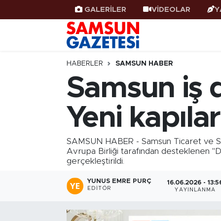
GALERİLER
VİDEOLAR
Y
Samsun Haber
Samsun Nöbetçi Eczaneler
Samsunspor
Samsun Hava Durumu
HABERLER
SAMSUN HABER
Samsun iş d
Samsun Rehberi
SAMSUN Namaz Vakitleri
Yeni kapılar
Resmi İlanlar
Samsun Trafik Yoğunluk Haritası
Süper Lig Puan Durumu ve Fikstür
SAMSUN HABER - Samsun Ticaret ve Sana
Avrupa Birliği tarafından desteklenen "
gerçekleştirildi.
Tüm Manşetler
YUNUS EMRE PURÇ
16.06.2026 - 13:5
Son Dakika Haberleri
EDITÖR
YAYINLANMA
Haber Arşivi