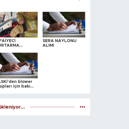
FAİYECİ
SERA NAYLONU
URTARMA
ALIMI
YAFETİ SATIN
LINACAKTIR
SKİ'den blower
upları için bakım
alesi
kleniyor...