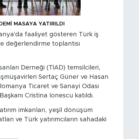
DEMİ MASAYA YATIRILDI
ya'da faaliyet gösteren Türk iş
yle değerlendirme toplantısı
nları Derneği (TİAD) temsilcileri,
aşmüşavirleri Sertaç Güner ve Hasan
 Romanya Ticaret ve Sanayi Odası
 Başkanı Cristina Ionescu katıldı.
ırım imkanları, yeşil dönüşüm
satları ve Türk yatırımcıların sahadaki