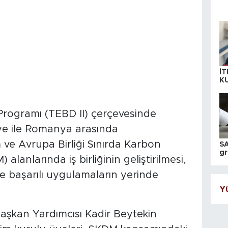
İT
K
KI
A
 Programı (TEBD II) çerçevesinde
e ile Romanya arasında
m ve Avrupa Birliği Sınırda Karbon
SA
gr
anlarında iş birliğinin geliştirilmesi,
ih
i ve başarılı uygulamaların yerinde
Yü
şkan Yardımcısı Kadir Beytekin