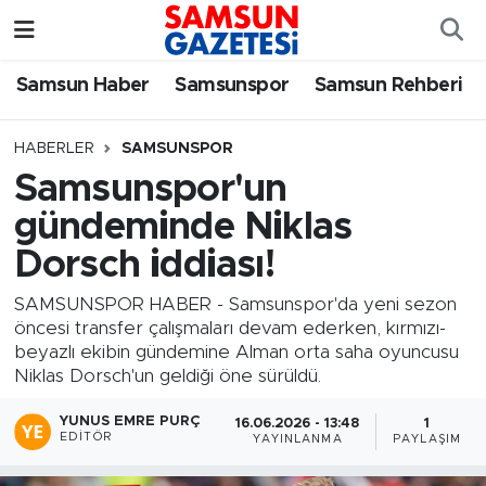
Samsun Haber
Samsun Nöbetçi Eczaneler
Samsun Haber
Samsunspor
Samsun Rehberi
Samsunspor
Samsun Hava Durumu
HABERLER
SAMSUNSPOR
Samsunspor'un
Samsun Rehberi
SAMSUN Namaz Vakitleri
gündeminde Niklas
Resmi İlanlar
Samsun Trafik Yoğunluk Haritası
Dorsch iddiası!
Süper Lig Puan Durumu ve Fikstür
SAMSUNSPOR HABER - Samsunspor'da yeni sezon
öncesi transfer çalışmaları devam ederken, kırmızı-
beyazlı ekibin gündemine Alman orta saha oyuncusu
Tüm Manşetler
Niklas Dorsch'un geldiği öne sürüldü.
Son Dakika Haberleri
YUNUS EMRE PURÇ
16.06.2026 - 13:48
1
EDITÖR
YAYINLANMA
PAYLAŞIM
Haber Arşivi