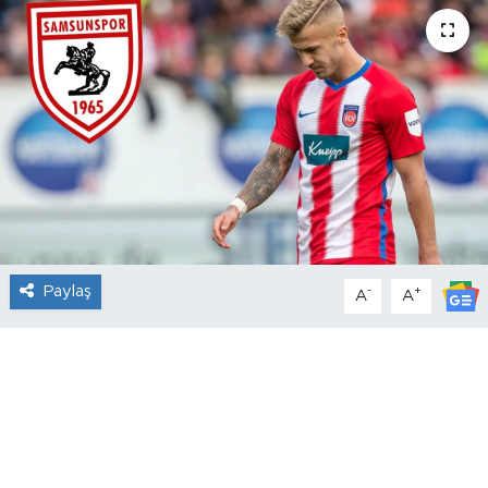
Paylaş
-
+
A
A