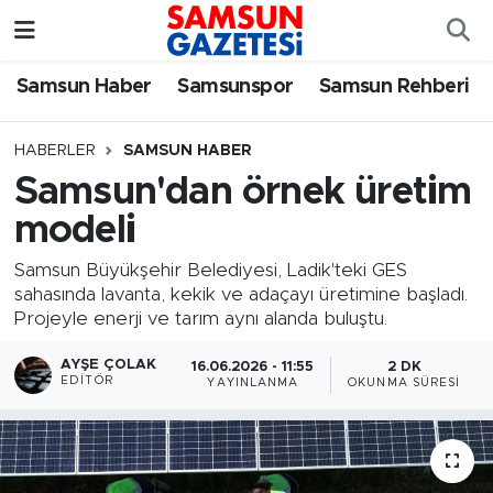
Samsun Haber
Samsun Nöbetçi Eczaneler
Samsun Haber
Samsunspor
Samsun Rehberi
Samsunspor
Samsun Hava Durumu
HABERLER
SAMSUN HABER
Samsun'dan örnek üretim
Samsun Rehberi
SAMSUN Namaz Vakitleri
modeli
Resmi İlanlar
Samsun Trafik Yoğunluk Haritası
Samsun Büyükşehir Belediyesi, Ladik'teki GES
sahasında lavanta, kekik ve adaçayı üretimine başladı.
Süper Lig Puan Durumu ve Fikstür
Projeyle enerji ve tarım aynı alanda buluştu.
Tüm Manşetler
AYŞE ÇOLAK
16.06.2026 - 11:55
2 DK
EDITÖR
YAYINLANMA
OKUNMA SÜRESI
Son Dakika Haberleri
Haber Arşivi