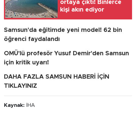
ortaya çıktı! Binlerce
kişi akın ediyor
Samsun'da eğitimde yeni model! 62 bin
öğrenci faydalandı
OMÜ'lü profesör Yusuf Demir'den Samsun
için kritik uyarı!
DAHA FAZLA SAMSUN HABERİ İÇİN
TIKLAYINIZ
Kaynak:
İHA