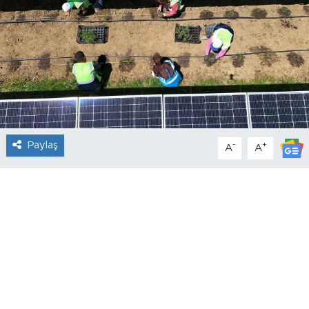
Paylaş
-
+
A
A