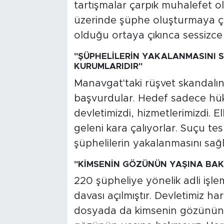
tartışmalar çarpık muhalefet ol
üzerinde şüphe oluşturmaya çalı
olduğu ortaya çıkınca sessizce k
"ŞÜPHELİLERİN YAKALANMASINI S
KURUMLARIDIR"
Manavgat'taki rüşvet skandalı
başvurdular. Hedef sadece hükü
devletimizdi, hizmetlerimizdi. Ell
geleni kara çalıyorlar. Suçu te
şüphelilerin yakalanmasını sağla
"KİMSENİN GÖZÜNÜN YAŞINA BAK
220 şüpheliye yönelik adli işle
davası açılmıştır. Devletimiz h
dosyada da kimsenin gözünün y