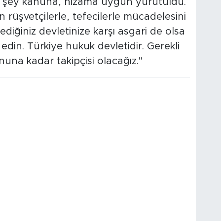
 şey kanuna, nizama uygun yürütüldü.
 rüşvetçilerle, tefecilerle mücadelesini
diğiniz devletinize karşı asgari de olsa
din. Türkiye hukuk devletidir. Gerekli
nuna kadar takipçisi olacağız."