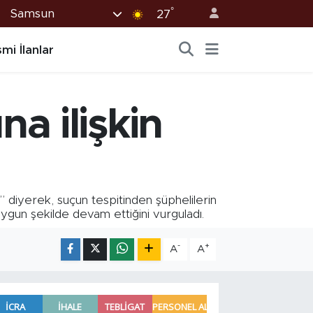
°
Samsun
27
mi İlanlar
a ilişkin
diyerek, suçun tespitinden şüphelilerin
uygun şekilde devam ettiğini vurguladı.
-
+
A
A