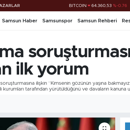
AZARLAR
DOLAR
47,7069
%0.17
EURO
55,0265
%0.01
Samsun Haber
Samsunspor
Samsun Rehberi
Res
STERLİN
64,1897
%0.02
G.ALTIN
6574.81
%1.44
ma soruşturmasın
BİST100
13.887
%64
BITCOIN
64.360,53
%-0.76
n ilk yorum
ruşturmasına ilişkin “Kimsenin gözünün yaşına bakmayız” 
li kurumları tarafından yürütüldüğünü ve davaların kanuna 