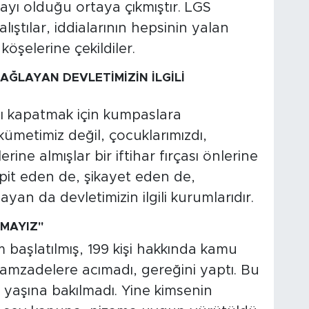
ayı olduğu ortaya çıkmıştır. LGS
ştılar, iddialarının hepsinin yalan
öşelerine çekildiler.
AĞLAYAN DEVLETİMİZİN İLGİLİ
nı kapatmak için kumpaslara
metimiz değil, çocuklarımızdı,
erine almışlar bir iftihar fırçası önlerine
spit eden de, şikayet eden de,
yan da devletimizin ilgili kurumlarıdır.
MAYIZ"
m başlatılmış, 199 kişi hakkında kamu
aramzadelere acımadı, gereğini yaptı. Bu
aşına bakılmadı. Yine kimsenin