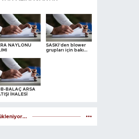
ERA NAYLONU
SASKİ'den blower
IMI
grupları için bakım
ihalesi
BB-BALAÇ ARSA
TIŞI İHALESİ
kleniyor...