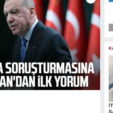
K
İ
S