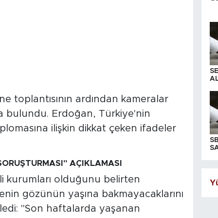
S
AL
e toplantısının ardından kameralar
a bulundu. Erdoğan, Türkiye'nin
lomasına ilişkin dikkat çeken ifadeler
S
SA
SORUŞTURMASI" AÇIKLAMASI
ili kurumları olduğunu belirten
Yü
enin gözünün yaşına bakmayacaklarını
ledi: "Son haftalarda yaşanan