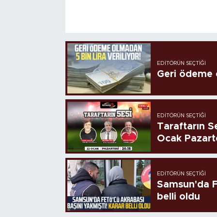
EDITÖRÜN SEÇTIĞI
Geri ödeme o
EDITÖRÜN SEÇTIĞI
Taraftarın Se
Ocak Pazart
EDITÖRÜN SEÇTIĞI
Samsun'da FE
belli oldu