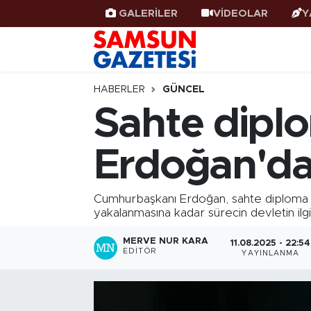
GALERİLER
VİDEOLAR
Y
Samsun Haber
Samsun Nöbetçi Eczaneler
Samsunspor
Samsun Hava Durumu
HABERLER
GÜNCEL
Sahte diplo
Samsun Rehberi
SAMSUN Namaz Vakitleri
Erdoğan'da
Resmi İlanlar
Samsun Trafik Yoğunluk Haritası
Süper Lig Puan Durumu ve Fikstür
Cumhurbaşkanı Erdoğan, sahte diploma so
yakalanmasına kadar sürecin devletin ilgi
Tüm Manşetler
MERVE NUR KARA
11.08.2025 - 22:54
EDITÖR
YAYINLANMA
Son Dakika Haberleri
Haber Arşivi