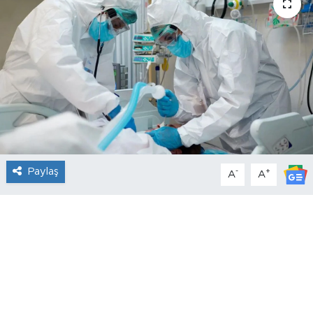
Paylaş
-
+
A
A