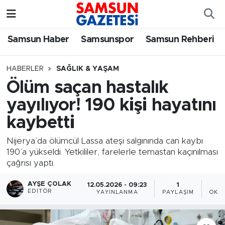
Samsun Haber
Samsun Nöbetçi Eczaneler
Samsun Haber
Samsunspor
Samsun Rehberi
Samsunspor
Samsun Hava Durumu
HABERLER
SAĞLIK & YAŞAM
Ölüm saçan hastalık
Samsun Rehberi
SAMSUN Namaz Vakitleri
yayılıyor! 190 kişi hayatını
Resmi İlanlar
Samsun Trafik Yoğunluk Haritası
kaybetti
Süper Lig Puan Durumu ve Fikstür
Nijerya’da ölümcül Lassa ateşi salgınında can kaybı
190’a yükseldi. Yetkililer, farelerle temastan kaçınılması
çağrısı yaptı.
Tüm Manşetler
AYŞE ÇOLAK
12.05.2026 - 09:23
1
Son Dakika Haberleri
EDITÖR
YAYINLANMA
PAYLAŞIM
OKU
Haber Arşivi