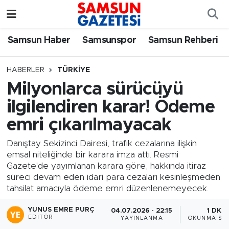
Samsun Haber
Samsun Nöbetçi Eczaneler
Samsun Haber
Samsunspor
Samsun Rehberi
Samsunspor
Samsun Hava Durumu
HABERLER
TÜRKIYE
Milyonlarca sürücüyü
Samsun Rehberi
SAMSUN Namaz Vakitleri
ilgilendiren karar! Ödeme
Resmi İlanlar
Samsun Trafik Yoğunluk Haritası
emri çıkarılmayacak
Süper Lig Puan Durumu ve Fikstür
Danıştay Sekizinci Dairesi, trafik cezalarına ilişkin
emsal niteliğinde bir karara imza attı. Resmi
Gazete'de yayımlanan karara göre, hakkında itiraz
Tüm Manşetler
süreci devam eden idari para cezaları kesinleşmeden
tahsilat amacıyla ödeme emri düzenlenemeyecek.
Son Dakika Haberleri
YUNUS EMRE PURÇ
04.07.2026 - 22:15
1 DK
EDITÖR
YAYINLANMA
OKUNMA SÜR
Haber Arşivi