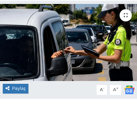
Paylaş
-
+
A
A