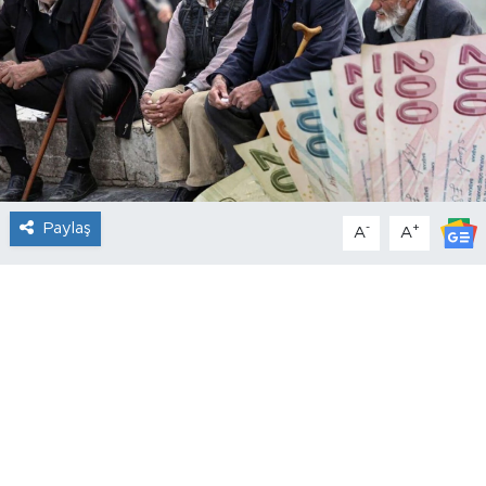
Paylaş
-
+
A
A