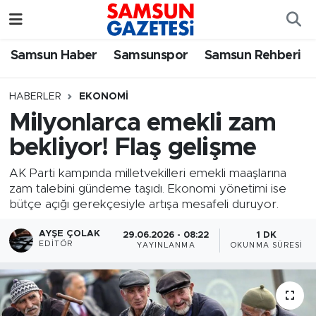
Samsun Haber
Samsun Nöbetçi Eczaneler
Samsun Haber
Samsunspor
Samsun Rehberi
Samsunspor
Samsun Hava Durumu
HABERLER
EKONOMI
Milyonlarca emekli zam
Samsun Rehberi
SAMSUN Namaz Vakitleri
bekliyor! Flaş gelişme
Resmi İlanlar
Samsun Trafik Yoğunluk Haritası
AK Parti kampında milletvekilleri emekli maaşlarına
zam talebini gündeme taşıdı. Ekonomi yönetimi ise
Süper Lig Puan Durumu ve Fikstür
bütçe açığı gerekçesiyle artışa mesafeli duruyor.
Tüm Manşetler
AYŞE ÇOLAK
29.06.2026 - 08:22
1 DK
EDITÖR
YAYINLANMA
OKUNMA SÜRESI
Son Dakika Haberleri
Haber Arşivi